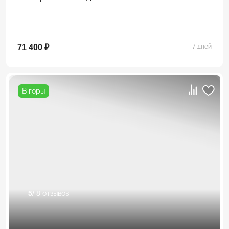
71 400 ₽
7 дней
В горы
5
/ 8 отзывов