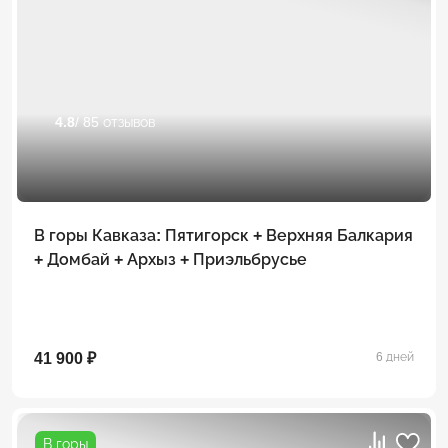
4.8
/ 85 отзывов
В горы Кавказа: Пятигорск + Верхняя Балкария
+ Домбай + Архыз + Приэльбрусье
41 900 ₽
6 дней
В горы