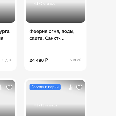
4.8
/ 5 отзывов
урга
Феерия огня, воды,
ня
света. Санкт-
Петербург
24 490 ₽
3 дня
5 дней
Города и парки
4.8
/ 13 отзывов