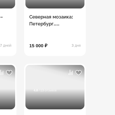
 –
Северная мозаика:
Петербург.
Сортавала. Рускеала
15 000 ₽
7 дней
3 дня
4.8
/ 13 отзывов