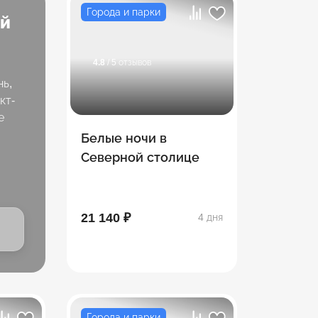
Города и парки
ей
4.8
/ 5 отзывов
нь,
кт-
е
Белые ночи в
Северной столице
21 140 ₽
4 дня
Города и парки