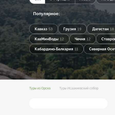
Популярное:
Кавказ
53
Грузия
19
Дагестан
18
КавМинВоды
12
Чечня
12
Ставро
Кабардино-Балкария
11
Северная Осе
Туры из Орска
Туры Исаакиевский собор