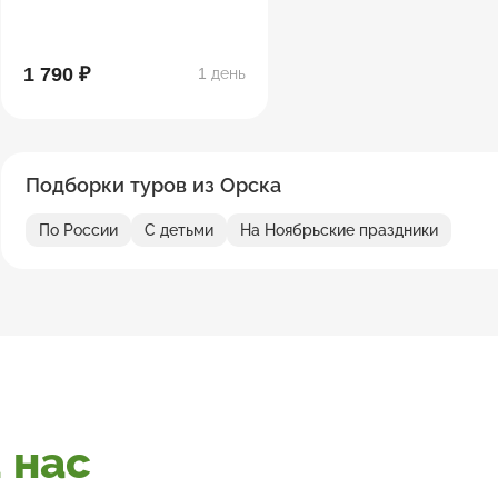
1 790 ₽
1 день
Подборки туров из Орска
По России
С детьми
На Ноябрьские праздники
 нас