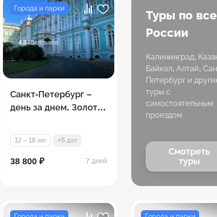
Города и парки
Туры по вс
России
4.8
/ 5 отзывов
Калининград, Каза
Байкал, Алтай, Сан
Петербург и други
туры с
Санкт-Петербург –
самостоятельным
день за днем. Золотая
проездом
коллекция. Лето
12 – 18 авг
+5 дат
Смотреть
38 800 ₽
туры
7 дней
Города и парки
Города и парки