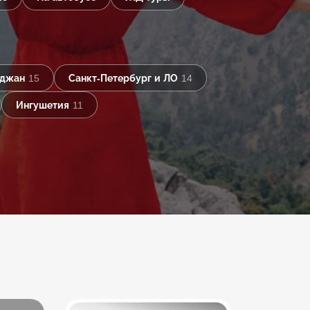
йджан
15
Санкт-Петербург и ЛО
14
Ингушетия
11
Еще 14 туров в
Исаакиевский собор: