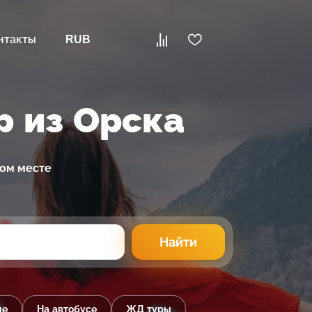
нтакты
RUB
р из Орска
ном месте
Найти
ые
На автобусе
ЖД туры