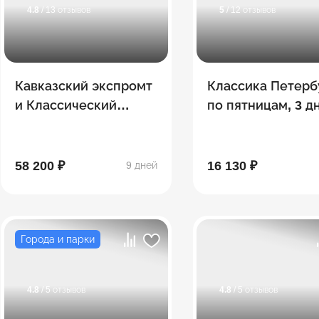
4.8
/ 13 отзывов
5
/ 12 отзывов
Кавказский экспромт
Классика Петерб
и Классический
по пятницам, 3 д
Петербург
58 200 ₽
16 130 ₽
9 дней
Города и парки
4.8
/ 5 отзывов
4.8
/ 5 отзывов