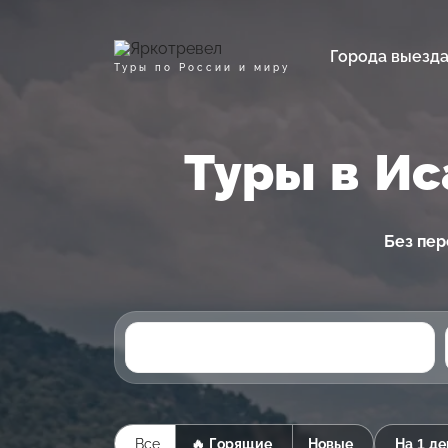
Города выезд
Туры по России и миру
Туры в Ис
Без пер
Все
🔥 Горящие
Новые
На 1 де