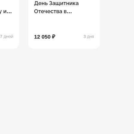
День Защитника
у и
Отечества в
Петербурге
12 050 ₽
7 дней
3 дня