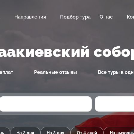
а
Направления
Подбор тура
О нас
Ко
аакиевский собо
еплат
Реальные отзывы
Все туры в од
нь
На 2 дня
На 3 дня
От 4 дней
На выходн