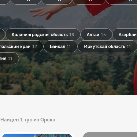
Калининградская область
16
Алтай
15
Азерба
польский край
12
Байкал
11
Иркутская область
11
тия
11
Найден 1 тур из Орска