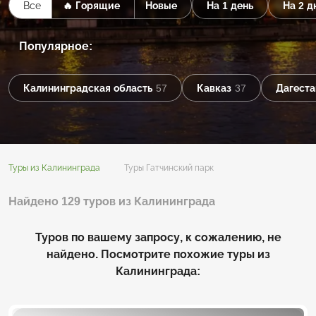
Все
🔥 Горящие
Новые
На 1 день
На 2 д
Популярное:
Калининградская область
57
Кавказ
37
Дагеста
Туры из Калининграда
Туры Гатчинский парк
Найдено 129 туров из Калининграда
Туров по вашему запросу, к сожалению, не
найдено. Посмотрите похожие туры из
Калининграда: