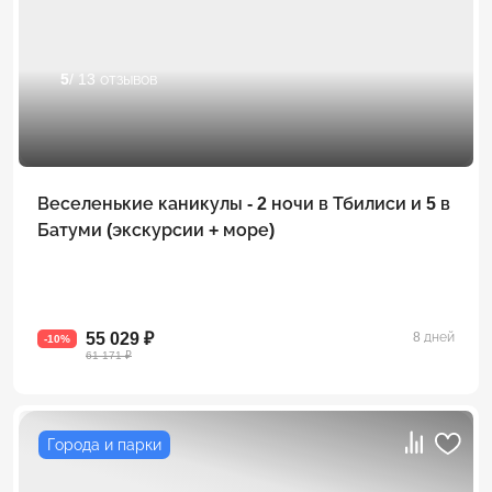
5
/ 13 отзывов
Веселенькие каникулы - 2 ночи в Тбилиси и 5 в
Батуми (экскурсии + море)
55 029 ₽
8 дней
-10%
61 171 ₽
Города и парки