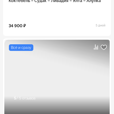
Коктебель – Судак – Ливадия – Ялта – Алупка
34 900 ₽
5 дней
Всё и сразу
5
/ 5 отзывов