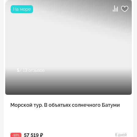
На море
5
/ 13 отзывов
Морской тур. В объятьях солнечного Батуми
57 519 ₽
8 дней
-10%