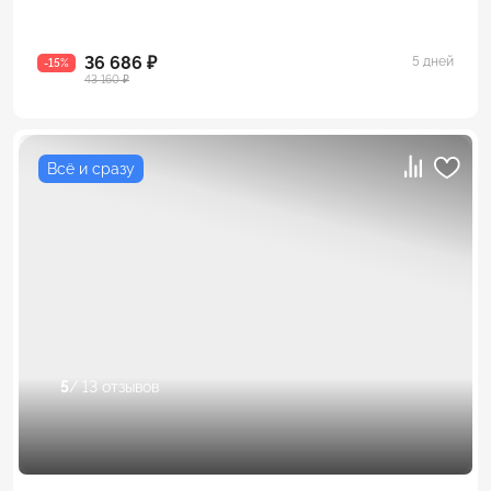
36 686 ₽
5 дней
-15%
43 160 ₽
Всё и сразу
5
/ 13 отзывов