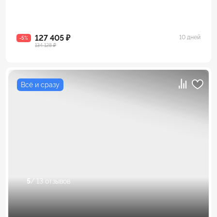
127 405 ₽
10 дней
-5%
134 128 ₽
Всё и сразу
5
/ 13 отзывов