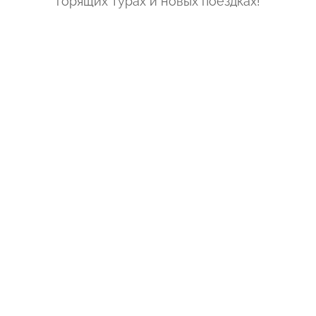
горящих турах и новых поездках
!