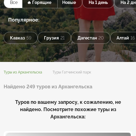
Все
🔥 Горящие
Новые
На 1 день
На 2 дн
Популярное:
Кавказ
59
Грузия
21
Дагестан
20
Алтай
16
Туры из Архангельска
Туры Гатчинский парк
Найдено 249 туров из Архангельска
Туров по вашему запросу, к сожалению, не
найдено. Посмотрите похожие туры из
Архангельска: