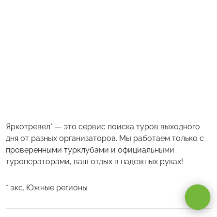
Яркотревел* — это сервис поиска туров выходного
дня от разных организаторов. Мы работаем только с
проверенными турклубами и официальными
туроператорами, ваш отдых в надежных руках!
Оставаясь на сайте, вы даете
согласие на обработку cookie и
персональных данных
.
* экс. Южные регионы
Принимаю