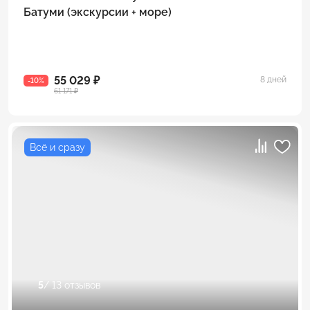
Батуми (экскурсии + море)
55 029 ₽
8 дней
-10%
61 171 ₽
Всё и сразу
5
/ 13 отзывов