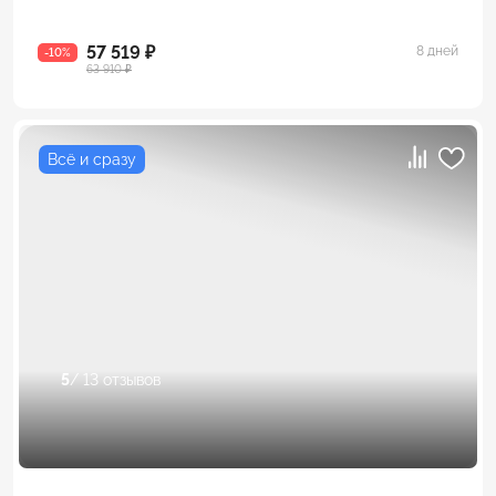
57 519 ₽
8 дней
-10%
63 910 ₽
Всё и сразу
5
/ 13 отзывов