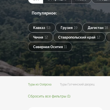
Популярное:
Кавказ
53
Грузия
19
Дагестан
18
Чечня
12
Ставропольский край
12
Северная Осетия
11
Туры из Озёрска
Туры Гатчинский дворец
Сбросить все фильтры
(1)