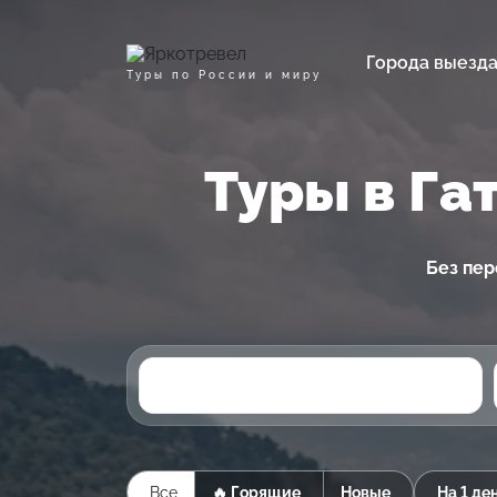
Города выезд
Туры по России и миру
Туры в Га
Без пер
Все
🔥 Горящие
Новые
На 1 де