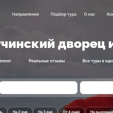
а
Направления
Подбор тура
О нас
Ко
тчинский дворец 
еплат
Реальные отзывы
Все туры в од
нь
На 2 дня
На 3 дня
От 4 дней
На выходны