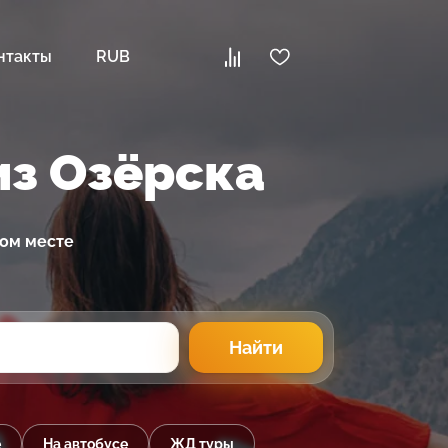
нтакты
RUB
из Озёрска
ном месте
Найти
е
На автобусе
ЖД туры