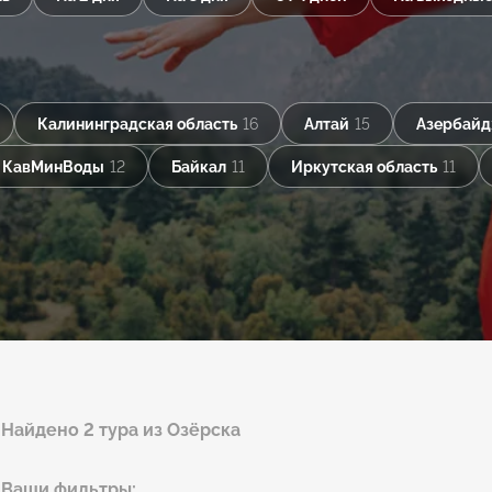
Калининградская область
16
Алтай
15
Азербай
КавМинВоды
12
Байкал
11
Иркутская область
11
Найдено 2 тура из Озёрска
Ваши фильтры: