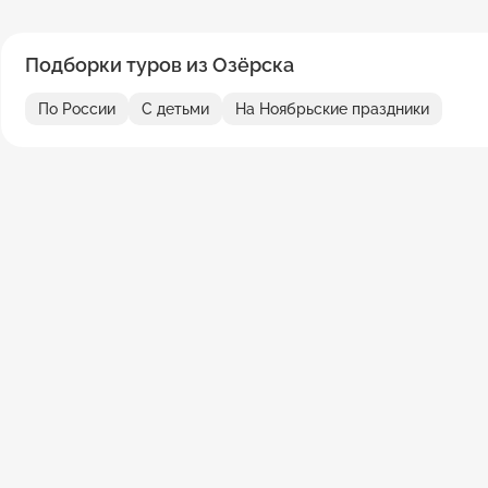
Подборки туров из Озёрска
По России
С детьми
На Ноябрьские праздники