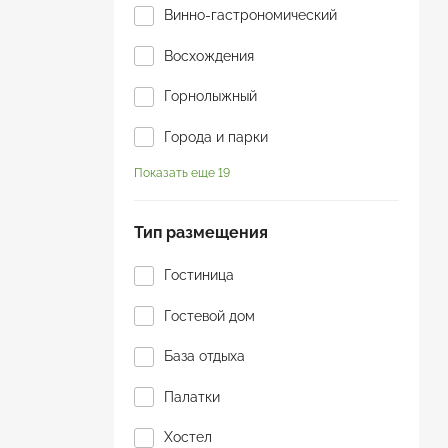
Винно-гастрономический
Восхождения
Горнолыжный
Города и парки
Показать еще 19
Горы
Джип-тур
Тип размещения
Для пенсионеров
Гостиница
Йога туры
Гостевой дом
К морю
База отдыха
Конные прогулки
Палатки
Круиз
Хостел