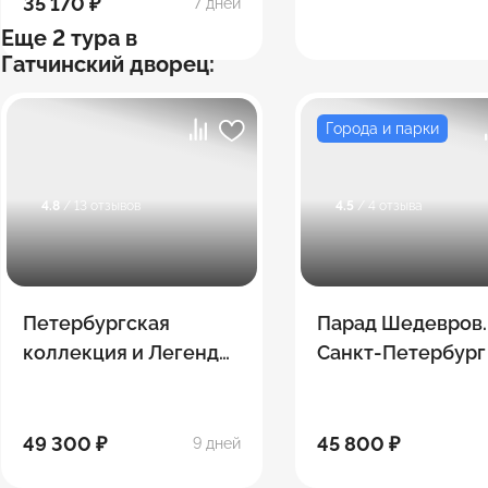
35 170 ₽
7 дней
Еще 2 тура в
Гатчинский дворец:
Города и парки
4.8
/ 13 отзывов
4.5
/ 4 отзыва
Петербургская
Парад Шедевров.
коллекция и Легенды
Санкт-Петербург
Дагестана
49 300 ₽
45 800 ₽
9 дней