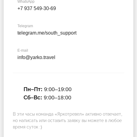
WhatsApp
+7 937 549-30-69
Telegram
telegram.me/south_support
E-mail
info@yarko.travel
Пн–Пт:
9:00–19:00
Сб–Вс:
9:00–18:00
В эти часы команда «Яркотревел» активно отвечает,
но написать или оставить заявку вы можете в любое
время суток :)