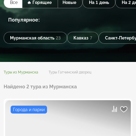
Все
🔥 Горящие
Новые
На 1 день
На 2 д
Популярное:
Мурманская область
23
Кавказ
7
Санкт-Петерб
Туры из Мурманска
Туры Гатчинский дворец
Найдено 2 тура из Мурманска
Города и парки