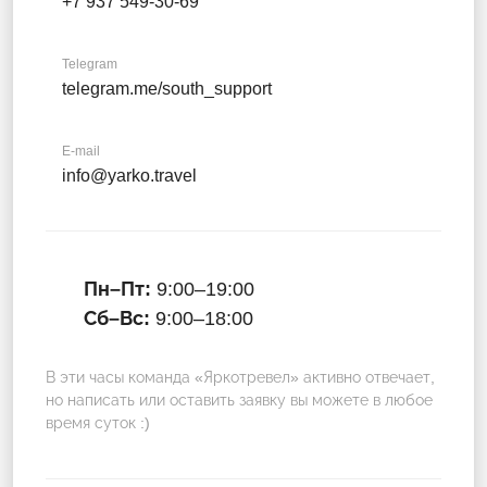
+7 937 549-30-69
Telegram
telegram.me/south_support
E-mail
info@yarko.travel
Пн–Пт:
9:00–19:00
Сб–Вс:
9:00–18:00
В эти часы команда «Яркотревел» активно отвечает,
но написать или оставить заявку вы можете в любое
время суток :)