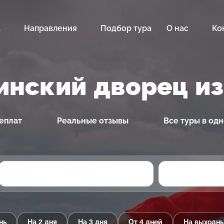
а
Направления
Подбор тура
О нас
Ко
инский дворец и
еплат
Реальные отзывы
Все туры в од
нь
На 2 дня
На 3 дня
От 4 дней
На выходн