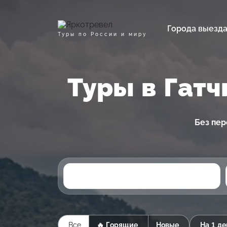
Города выезд
Туры по России и миру
Туры в Гатч
Без пер
Все
🔥 Горящие
Новые
На 1 де