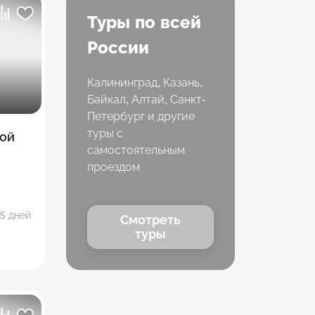
Туры по всей
России
Калининград, Казань,
Байкал, Алтай, Санкт-
Петербург и другие
туры с
ой
самостоятельным
проездом
5 дней
Смотреть
туры