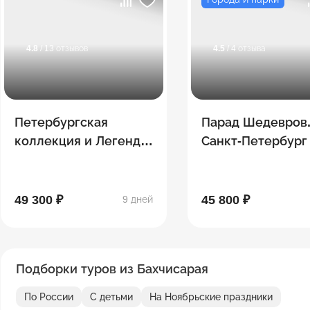
4.8
/ 13 отзывов
4.5
/ 4 отзыва
Петербургская
Парад Шедевров
коллекция и Легенды
Санкт-Петербург
Дагестана
49 300 ₽
45 800 ₽
9 дней
Подборки туров из Бахчисарая
По России
С детьми
На Ноябрьские праздники