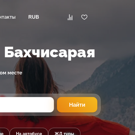
нтакты
RUB
з Бахчисарая
ном месте
Найти
ые
На автобусе
ЖД туры