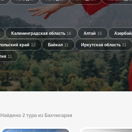
Калининградская область
16
Алтай
15
Азерба
польский край
12
Байкал
11
Иркутская область
11
тия
11
Найдено 2 тура из Бахчисарая