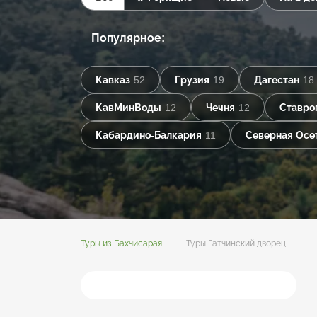
Популярное:
Кавказ
52
Грузия
19
Дагестан
18
КавМинВоды
12
Чечня
12
Ставро
Кабардино-Балкария
11
Северная Осе
Туры из Бахчисарая
Туры Гатчинский дворец