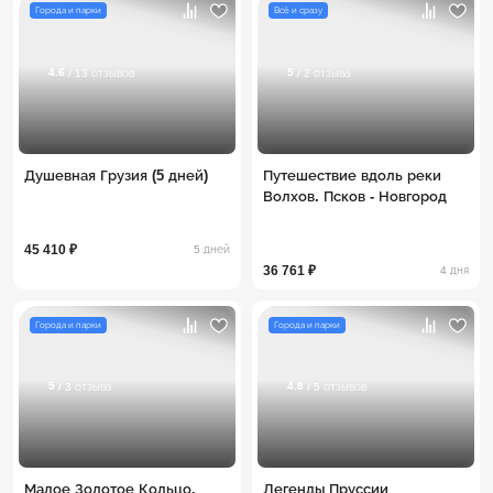
Города и парки
Всё и сразу
4.6
5
/ 13 отзывов
/ 2 отзыва
Душевная Грузия (5 дней)
Путешествие вдоль реки
Волхов. Псков - Новгород
45 410 ₽
5 дней
36 761 ₽
4 дня
Города и парки
Города и парки
5
4.8
/ 3 отзыва
/ 5 отзывов
Малое Золотое Кольцо.
Легенды Пруссии