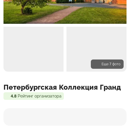
Еще 7 фото
Программа
Петербургская Коллекция Гранд
Входит в стоимость
Доп. расходы
4.8
Рейтинг организатора