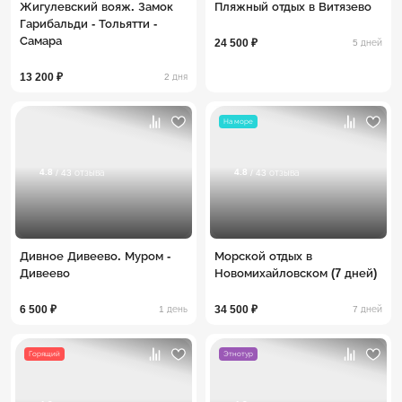
Жигулевский вояж. Замок
Пляжный отдых в Витязево
Гарибальди - Тольятти -
Самара
24 500 ₽
5 дней
13 200 ₽
2 дня
На море
4.8
4.8
/ 43 отзыва
/ 43 отзыва
Дивное Дивеево. Муром -
Морской отдых в
Дивеево
Новомихайловском (7 дней)
6 500 ₽
34 500 ₽
1 день
7 дней
Горящий
Этнотур