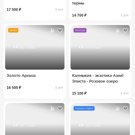
термы
17 500 ₽
3 дня
14 700 ₽
2 дня
Драйв
Этнотур
4.8
4.8
/ 43 отзыва
/ 43 отзыва
Золото Архыза
Калмыкия - экзотика Азии!
Элиста - Розовое озеро
16 500 ₽
3 дня
15 100 ₽
2 дня
Города и парки
4.8
4.8
/ 43 отзыва
/ 43 отзыва