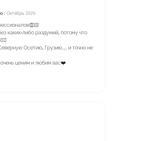
ию
/ Октябрь 2025
фессионалов👏🏻
без каких-либо раздумий, потому что
🏻
 Северную Осетию, Грузию… и точно не
 очень ценим и любим вас❤️