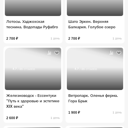
Лотосы. Хаджохская
Шато Эркен. Верхняя
теснина. Водопады Руфабго
Балкария. Голубое озеро
2 700 ₽
2 700 ₽
1 день
1 день
4.7
4.7
/ 86 отзывов
/ 86 отзывов
Железноводск - Ессентуки
Ветропарк. Оленья ферма.
"Путь к здоровью и эстетике
Гора Брык
XIX века"
1 900 ₽
1 день
2 600 ₽
1 день