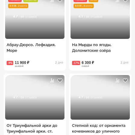
8-9.08 - 2 места
8-9.08 - 4 места
4.7
4.7
/ 86 отзывов
/ 86 отзывов
Абрау-Дюрсо. Лефкадия.
На Мырды по ягоды.
Море
Доломитские озёра
11 900 ₽
6 300 ₽
2 дня
2 дня
-9%
-17%
13 200 ₽
7 600 ₽
4.7
4.7
/ 86 отзывов
/ 86 отзывов
От Триумфальной арки до
Степной код: от орнамента
Триумфальной арки. ст.
кочевников до уличного