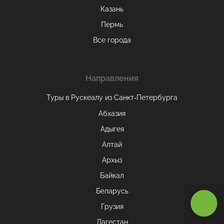
Казань
Пермь
Все города
Направления
Туры в Рускеалу из Санкт‑Петербурга
Абхазия
Адыгея
Алтай
Архыз
Оставаясь на сайте, вы даете
согласие на обработку cookie и
Байкал
персональных данных
.
Беларусь
Грузия
Принимаю
Дагестан