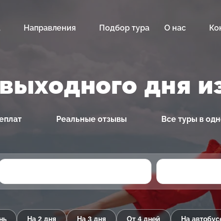
а
Направления
Подбор тура
О нас
Ко
выходного дня и
еплат
Реальные отзывы
Все туры в од
нь
На 2 дня
На 3 дня
От 4 дней
На автобус