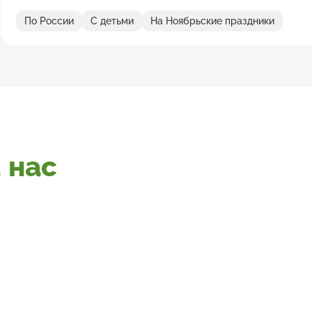
По России
С детьми
На Ноябрьские праздники
 нас