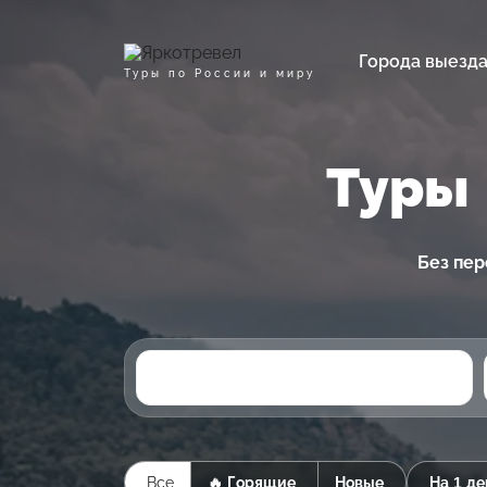
Города выезд
Туры по России и миру
Туры 
Без пер
Все
🔥 Горящие
Новые
На 1 де