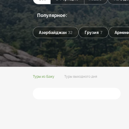
Популярное:
Азербайджан
32
Грузия
7
Армен
Туры из Баку
Туры выходного дня