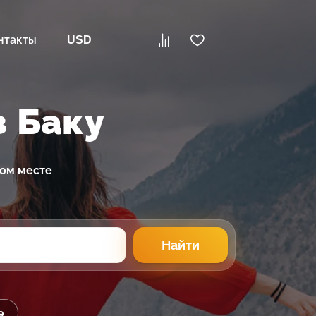
нтакты
USD
з Баку
ном месте
Найти
е