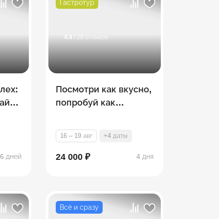
Гастротур
4.9
/ 20 отзывов
лех:
Посмотри как вкусно,
ай
попробуй как
егах
красиво! Золотое
кольцо России
16 – 19 авг
+4 даты
24 000 ₽
6 дней
4 дня
Всё и сразу