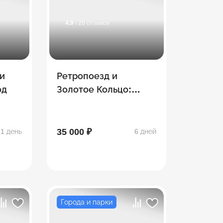
4.9
/ 20 отзывов
и
Ретропоезд и
од
Золотое Кольцо:
путешествуем с
боярским размахом (6
дней)
35 000 ₽
1 день
6 дней
Города и парки