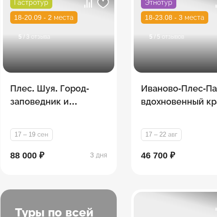
Гастротур
Этнотур
18-20.09 - 2 места
18-23.08 - 3 места
5
/ 3 отзыва
5
/ 5 отзывов
Плес. Шуя. Город-
Иваново-Плес-Па
заповедник и
вдохновенный кр
текстильный центр
на волжских бер
страны
17 – 19 сен
17 – 22 авг
88 000 ₽
46 700 ₽
3 дня
Туры по всей