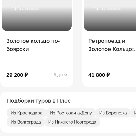
4.9
/ 20 отзывов
4.9
/ 20 отзывов
Золотое кольцо по-
Ретропоезд и
боярски
Золотое Кольцо:
путешествуем с
боярским размах
дней)
29 200 ₽
41 800 ₽
5 дней
Подборки туров в Плёс
Из Краснодара
Из Ростова-на-Дону
Из Воронежа
Из Волгограда
Из Нижнего Новгорода