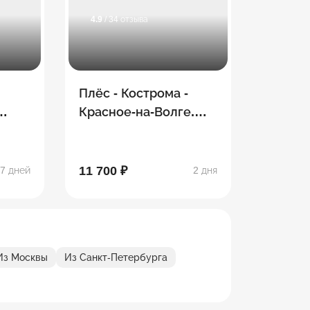
4.9
/ 34 отзыва
Плёс - Кострома -
Красное-на-Волге.
Волжское
ом (7
путешествие
11 700 ₽
7 дней
2 дня
Из Москвы
Из Санкт-Петербурга