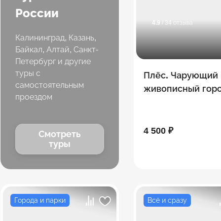
России
4.9
/ 34 отзыва
Калининград, Казань,
Байкал, Алтай, Санкт-
Петербург и другие
туры с
Плёс. Чарующий 
самостоятельным
живописный гор
проездом
4 500 ₽
Смотреть
туры
Города и парки
Всё и сразу