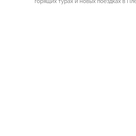
горящих турах и новых поездках
в Пл