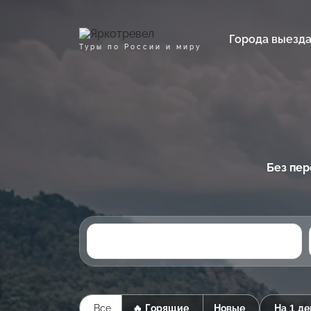
Города выезд
Туры по России и миру
Без пер
Все
🔥 Горящие
Новые
На 1 де