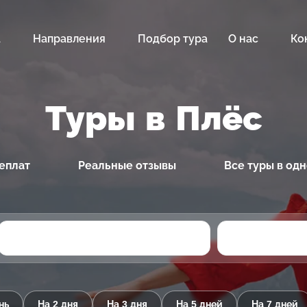
а
Направления
Подбор тура
О нас
Ко
Туры в Плёс
еплат
Реальные отзывы
Все туры в од
нь
На 2 дня
На 3 дня
На 5 дней
На 7 дней