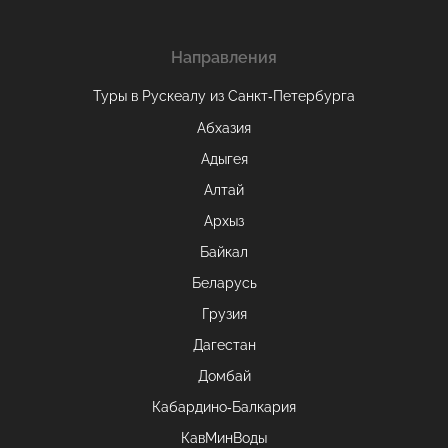
Направления
Туры в Рускеалу из Санкт‑Петербурга
Абхазия
Адыгея
Алтай
Архыз
Байкал
Беларусь
Грузия
Дагестан
Домбай
Кабардино-Балкария
КавМинВоды