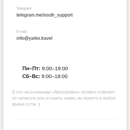
Telegram
telegram.me/south_support
E-mail
info@yarko.travel
Пн–Пт:
9:00–19:00
Сб–Вс:
9:00–18:00
В эти часы команда «Яркотревел» активно отвечает,
но написать или оставить заявку вы можете в любое
время суток :)