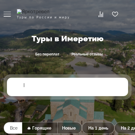
Туры по России и миру
Туры в Имеретию
Без переплат
Реальные отзывы
|
Все
🔥 Горящие
Новые
На 1 день
На 2 д