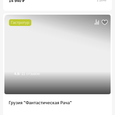
14 940 ₽
1 день
Гастротур
4.8
/ 11 отзывов
Грузия "Фантастическая Рача"