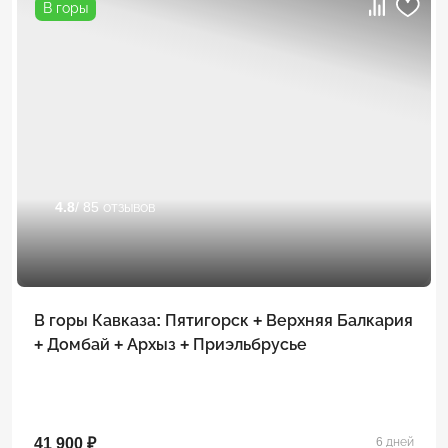
В горы
4.8
/ 85 отзывов
В горы Кавказа: Пятигорск + Верхняя Балкария
+ Домбай + Архыз + Приэльбрусье
41 900 ₽
6 дней