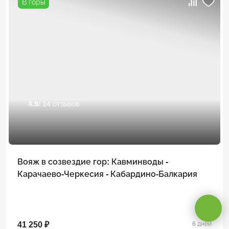
В горы
4.9
/ 14 отзывов
Вояж в созвездие гор: Кавминводы -
Оставаясь на сайте, вы даете
согласие на обработку cookie и
Карачаево-Черкесия - Кабардино-Балкария
персональных данных
.
Принимаю
41 250 ₽
6 дней