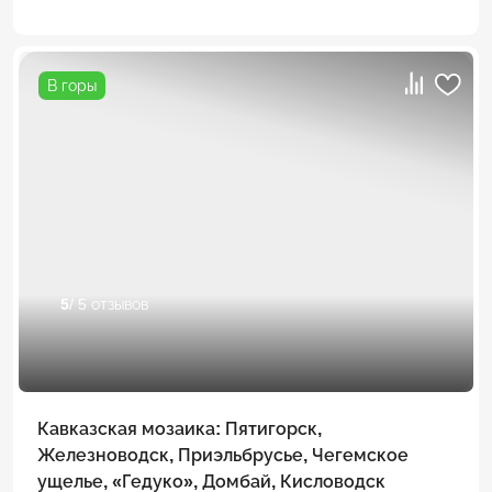
В горы
5
/ 5 отзывов
Кавказская мозаика: Пятигорск,
Железноводск, Приэльбрусье, Чегемское
ущелье, «Гедуко», Домбай, Кисловодск