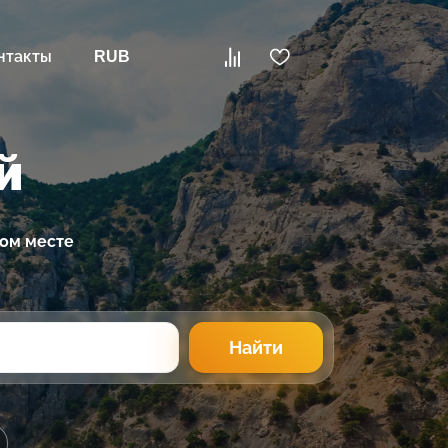
нтакты
RUB
й
ном месте
Найти