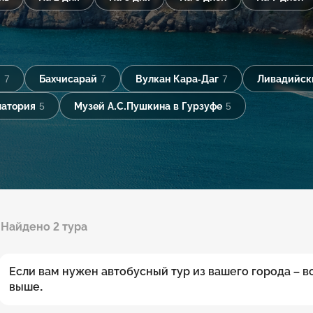
)
7
Бахчисарай
7
Вулкан Кара-Даг
7
Ливадийск
патория
5
Музей А.С.Пушкина в Гурзуфе
5
Найдено 2 тура
Если вам нужен автобусный тур из вашего города – 
выше.