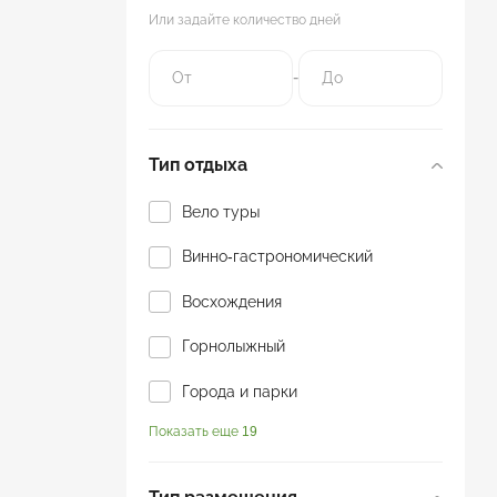
Или задайте количество дней
-
Тип отдыха
Вело туры
Винно-гастрономический
Восхождения
Горнолыжный
Города и парки
Показать еще 19
Горы
Джип-тур