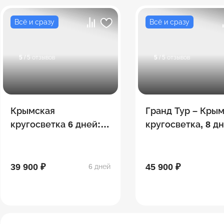
Всё и сразу
Всё и сразу
5
/ 5 отзывов
5
/ 5 отзывов
Крымская
Гранд Тур – Кры
кругосветка 6 дней:
кругосветка, 8 д
Феодосия –
Коктебель – Ялта –
Алупка – Бахчисарай
39 900 ₽
45 900 ₽
6 дней