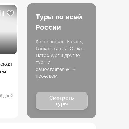
Туры по всей
России
Калининград, Казань,
Байкал, Алтай, Санкт-
Петербург и другие
туры с
мская
самостоятельным
ней
проездом
8 дней
Смотреть
туры