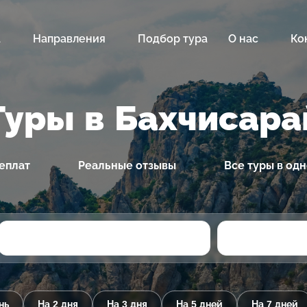
а
Направления
Подбор тура
О нас
Ко
Туры в Бахчисара
еплат
Реальные отзывы
Все туры в од
нь
На 2 дня
На 3 дня
На 5 дней
На 7 дней