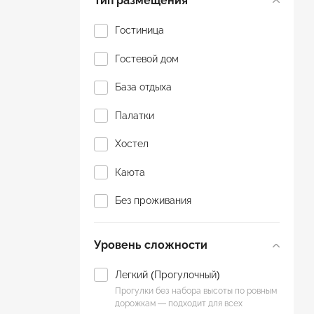
Тип размещения
Для пенсионеров
Гостиница
Йога туры
Гостевой дом
К морю
База отдыха
Конные прогулки
Палатки
Круиз
Хостел
Молодежный
Каюта
Оздоровительный
Без проживания
Паломнический
Уровень сложности
Парапланы
Пляжный отдых
Легкий (Прогулочный)
Прогулки без набора высоты по ровным
Походы
дорожкам — подходит для всех