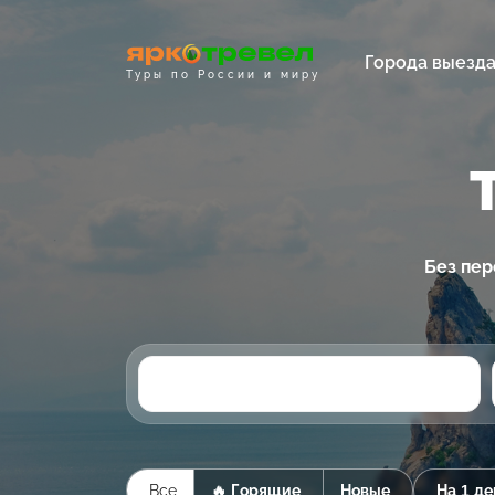
Города выезд
Туры по России и миру
Без пер
Все
🔥 Горящие
Новые
На 1 де