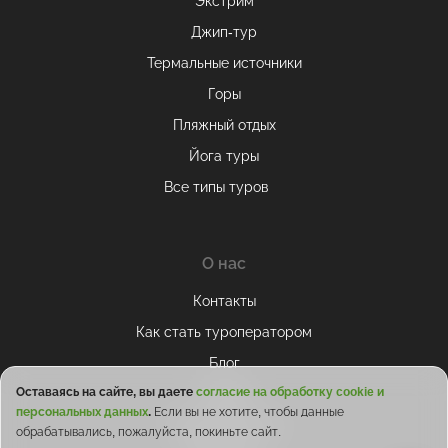
Экстрим
Джип-тур
Термальные источники
Горы
Пляжный отдых
Йога туры
Все типы туров
О нас
Контакты
Как стать туроператором
Блог
Оставаясь на сайте, вы даете
согласие на обработку cookie и
Отзывы
персональных данных
.
Если вы не хотите, чтобы данные
Сотрудничество
обрабатывались, пожалуйста, покиньте сайт.