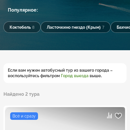
Популярное:
Коктебель
8
Ласточкино гнездо (Крым)
7
Бахчи
Если вам нужен автобусный тур из вашего города –
воспользуйтесь фильтром
Город выезда
выше.
Найдено 2 тура
Всё и сразу