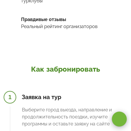
турклубы
Правдивые отзывы
Реальный рейтинг организаторов
Как забронировать
1
Заявка на тур
Оставаясь на сайте, вы даете
согласие на обработку cookie и
персональных данных
.
Выберите город выезда, направление и
продолжительность поездки, изучите
Принимаю
программы и оставьте заявку на сайте