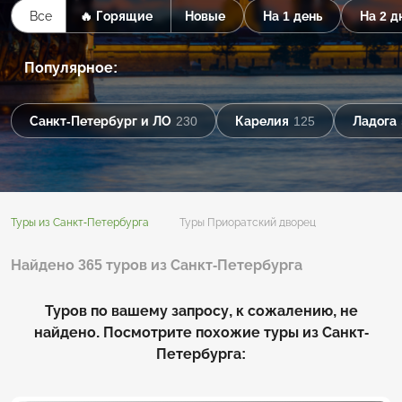
Все
🔥 Горящие
Новые
На 1 день
На 2 д
Популярное:
Санкт-Петербург и ЛО
230
Карелия
125
Ладога
Туры из Санкт-Петербурга
Туры Приоратский дворец
Найдено 365 туров из Санкт-Петербурга
Туров по вашему запросу, к сожалению, не
найдено. Посмотрите похожие туры из Санкт-
Петербурга: