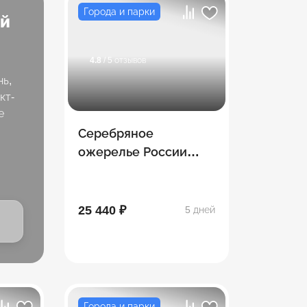
Города и парки
ей
4.8
/ 5 отзывов
нь,
кт-
е
Серебряное
ожерелье России
(Петербург+
г.Выборг)
25 440 ₽
5 дней
Города и парки