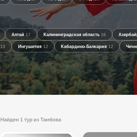
Алтай
17
Калининградская область
16
Азерба
13
Ингушетия
12
Кабардино-Балкария
12
Чечн
Найден 1 тур из Тамбова