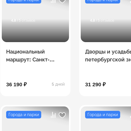
4.8
/ 5 отзывов
4.8
/ 5 отзывов
Национальный
Дворцы и усадьб
маршрут: Санкт-
петербургской з
Петербург. Новая
с пн (5 дней/ 4 но
география
36 190 ₽
31 290 ₽
5 дней
Города и парки
Города и парки