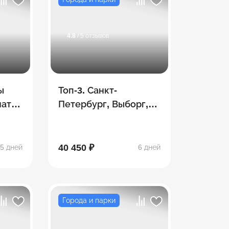
4.8
/ 5 отзывов
ы
Топ-3. Санкт-
нати
Петербург, Выборг,
чи)
Карелия в одном
путешествии!
40 450 ₽
5 дней
6 дней
Города и парки