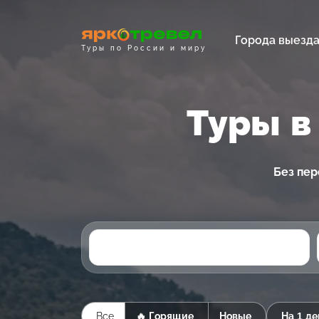
Города выезд
Туры по России и миру
Туры в
Без пер
Все
🔥 Горящие
Новые
На 1 де