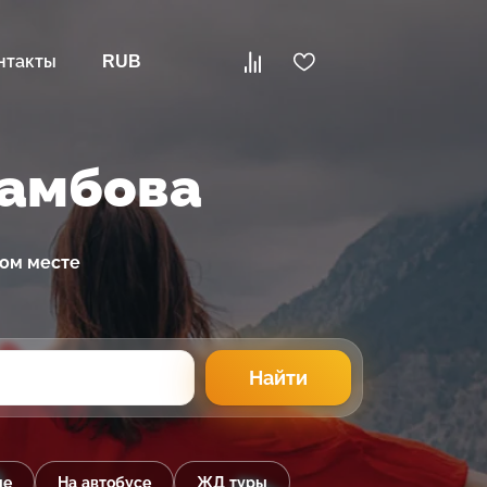
нтакты
RUB
Тамбова
ном месте
Найти
ые
На автобусе
ЖД туры