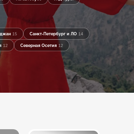
йджан
15
Санкт-Петербург и ЛО
14
я
12
Северная Осетия
12
Еще 8 туров в Лахта-
Центр: