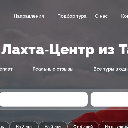
а
Направления
Подбор тура
О нас
Ко
 Лахта-Центр из 
еплат
Реальные отзывы
Все туры в од
нь
На 2 дня
На 3 дня
От 4 дней
На выходн