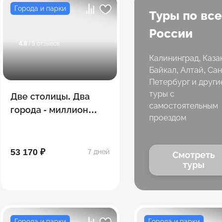
Города и парки
Туры по вс
России
4.8
/ 5 отзывов
Калининград, Каза
Байкал, Алтай, Сан
Петербург и други
туры с
Две столицы. Два
самостоятельным
города - миллион
проездом
впечатлений! Москва
- Санкт-Петербург
53 170 ₽
7 дней
Смотреть
туры
Города и парки
Города и парки