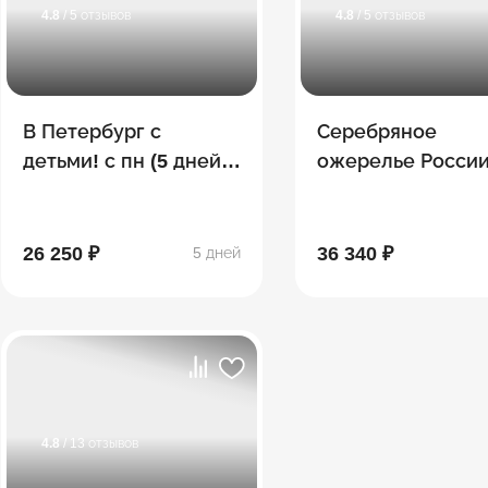
4.8
/ 5 отзывов
4.8
/ 5 отзывов
В Петербург с
Серебряное
детьми! с пн (5 дней/4
ожерелье Росси
ночи)
(Петербург + о.
Валаам на метео
26 250 ₽
36 340 ₽
5 дней
4.8
/ 13 отзывов