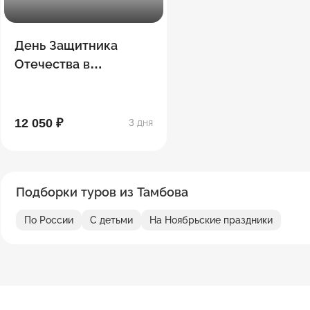
День Защитника
Отечества в
Петербурге
12 050 ₽
3 дня
Подборки туров из Тамбова
По России
С детьми
На Ноябрьские праздники