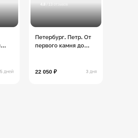
4.8
/ 13 отзывов
Петербург. Петр. От
и
первого камня до
небоскреба
ре)
22 050 ₽
5 дней
3 дня