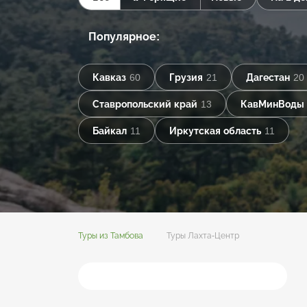
Популярное:
Кавказ
60
Грузия
21
Дагестан
20
Ставропольский край
13
КавМинВоды
Байкал
11
Иркутская область
11
Туры из Тамбова
Туры Лахта-Центр