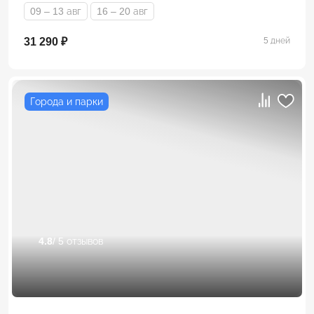
09 – 13 авг
16 – 20 авг
31 290 ₽
5 дней
Города и парки
4.8
/ 5 отзывов