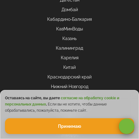
Дагестан
Домбай
Кабардино-Балкария
КавМинВоды
Казань
Калининград
Карелия
Китай
Краснодарский край
Нижний Новгород
Санкт-Петербург
Оставаясь на сайте, вы даете
согласие на обработку cookie и
персональных данных
.
Если вы не хотите, чтобы данные
Северная Осетия
обрабатывались, пожалуйста, покиньте сайт.
Стамбул
Чечня
Принимаю
Эльбрус