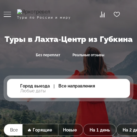
Туры по России и миру
Туры в Лахта-Центр из Губкина
Без переплат
Реальные отзывы
Город выезда
|
Все направления
Любые даты
Все
🔥 Горящие
Новые
На 1 день
На 2 д