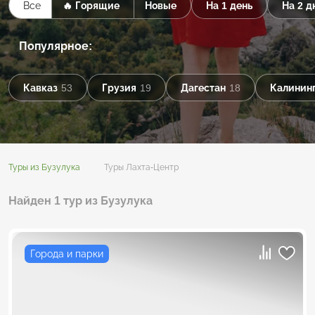
Все
🔥 Горящие
Новые
На 1 день
На 2 д
Популярное:
Кавказ
53
Грузия
19
Дагестан
18
Калининг
Туры из Бузулука
Туры Лахта-Центр
Найден 1 тур из Бузулука
Города и парки