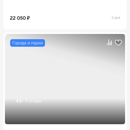
22 050 ₽
3 дня
Города и парки
4.5
/ 4 отзыва