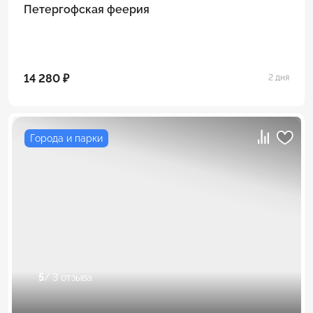
Петергофская феерия
14 280 ₽
2 дня
Города и парки
5
/ 3 отзыва