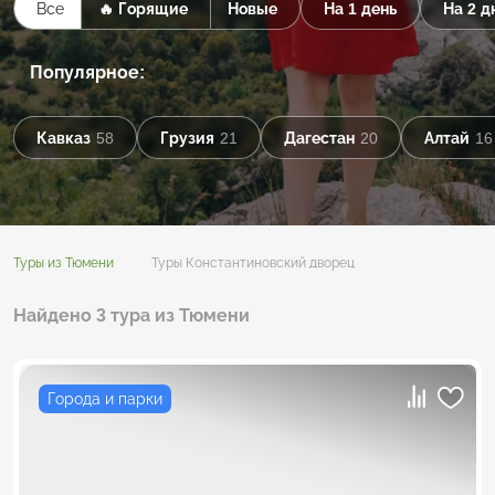
Все
🔥 Горящие
Новые
На 1 день
На 2 д
Популярное:
Кавказ
58
Грузия
21
Дагестан
20
Алтай
16
Туры из Тюмени
Туры Константиновский дворец
Найдено 3 тура из Тюмени
Города и парки