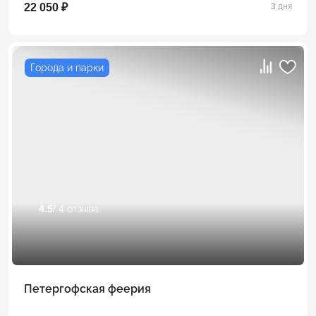
22 050 ₽
3 дня
Города и парки
4.5
/ 4 отзыва
Петергофская феерия