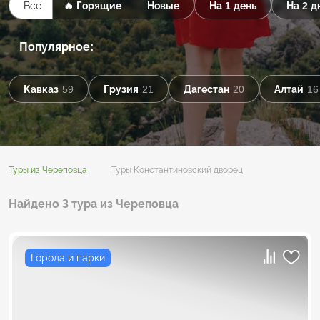
Все
🔥 Горящие
Новые
На 1 день
На 2 д
Популярное:
Кавказ
59
Грузия
21
Дагестан
20
Алтай
16
Туры из Череповца
Туры Константиновский дворец
Найдено 3 тура из Череповца
Города и парки