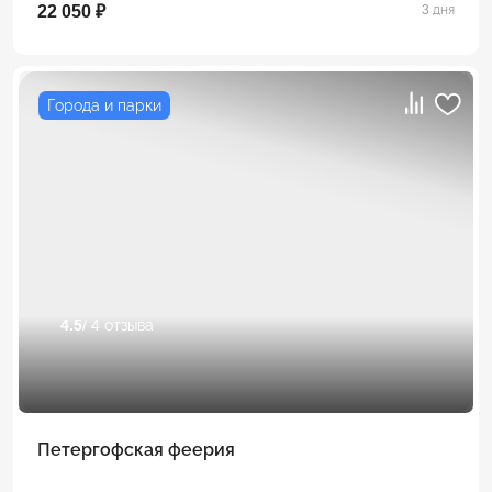
22 050 ₽
3 дня
Города и парки
4.5
/ 4 отзыва
Петергофская феерия