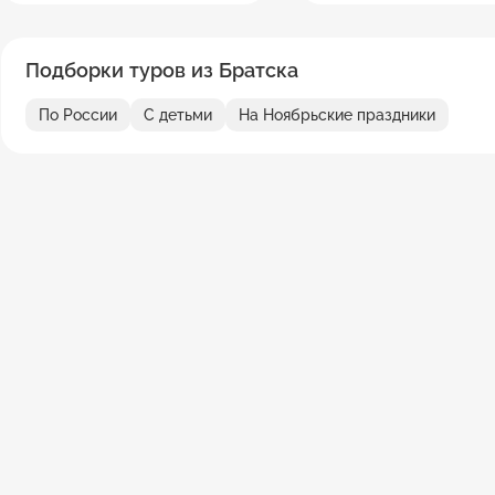
Подборки туров из Братска
По России
С детьми
На Ноябрьские праздники