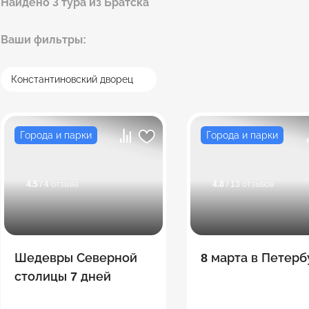
Найдено 3 тура из Братска
Ваши фильтры:
Константиновский дворец
Города и парки
Города и парки
4.5
/ 4 отзыва
4.8
/ 13 отзывов
Шедевры Северной
8 марта в Петерб
столицы 7 дней