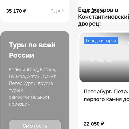
Еще 5 туров в
35 170 ₽
14 250 ₽
7 дней
Константиновски
дворец:
Города и парки
Туры по всей
России
4.8
/ 13 отзывов
Калининград, Казань,
Байкал, Алтай, Санкт-
Петербург и другие
туры с
Петербург. Петр.
самостоятельным
первого камня д
проездом
небоскреба
22 050 ₽
Смотреть