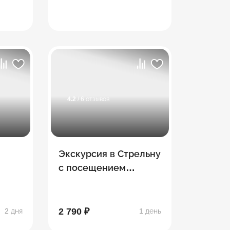
4.2
/ 6 отзывов
Экскурсия в Стрельну
с посещением
Константиновского
тель
дворца
2 790 ₽
2 дня
1 день