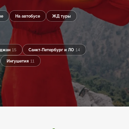
ые
На автобусе
ЖД туры
йджан
15
Санкт-Петербург и ЛО
14
Ингушетия
11