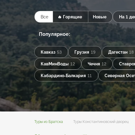
Все
🔥 Горящие
Новые
На 1 де
Популярное:
Кавказ
53
Грузия
19
Дагестан
18
КавМинВоды
12
Чечня
12
Ставро
Кабардино-Балкария
11
Северная Осе
Туры из Братска
Туры Константиновский дворец