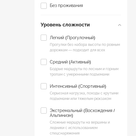
Оздоровительный
Без проживания
Паломнический
Уровень сложности
Парапланы
Пляжный отдых
Легкий (Прогулочный)
Прогулки без набора высоты по ровным
Походы
дорожкам — подходит для всех
С детьми
Средний (Активный)
Бодрые маршруты по лесным и горным
Сплав / рафтинг
тропам с умеренными подъемами
Интенсивный (Спортивный)
Термальные источники
Серьезная нагрузка, походы с крутыми
Фото туры
подъемами или тяжелым рюкзаком
Экстремальный (Восхождения /
Экскурсионный
Альпинизм)
Сложные маршруты на вершины и
Экстрим
ледники с использованием
спецснаряжения