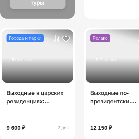
туры
Города и парки
Релакс
5
/ 3 отзыва
5
/ 3 отзыва
Выходные в царских
Выходные по-
резиденциях:
президентски.
Петергоф -
Кронштадт -
Александрия -
Стрельна. СПА-о
Ораниенбаум. СПА
9 600 ₽
12 150 ₽
2 дня
отель