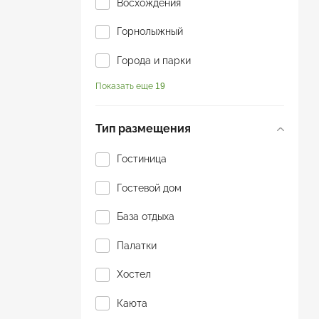
Восхождения
Горнолыжный
Города и парки
Показать еще 19
Горы
Джип-тур
Тип размещения
Для пенсионеров
Гостиница
Йога туры
Гостевой дом
К морю
База отдыха
Конные прогулки
Палатки
Круиз
Хостел
Молодежный
Каюта