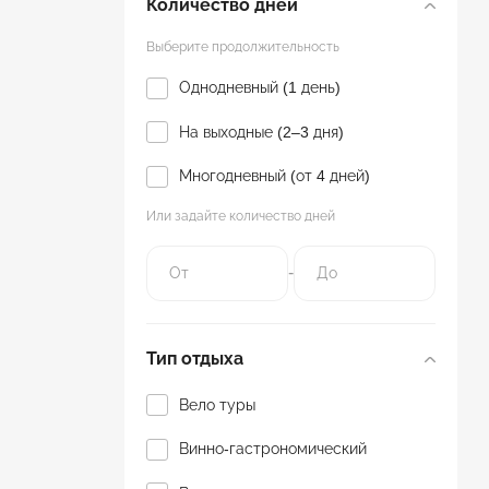
Количество дней
Выберите продолжительность
Однодневный (1 день)
На выходные (2–3 дня)
Многодневный (от 4 дней)
Или задайте количество дней
-
Тип отдыха
Вело туры
Винно-гастрономический