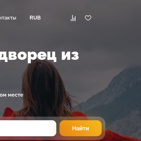
нтакты
RUB
дворец из
ном месте
Найти