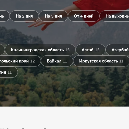
нь
На 2 дня
На 3 дня
От 4 дней
На выходн
Калининградская область
16
Алтай
15
Азерба
польский край
12
Байкал
11
Иркутская область
11
тия
11