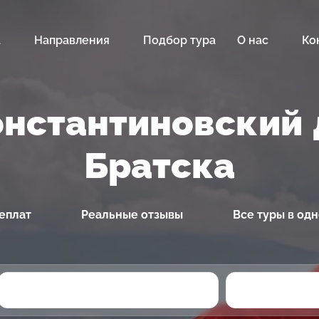
а
Направления
Подбор тура
О нас
Ко
онстантиновский 
Братска
еплат
Реальные отзывы
Все туры в од