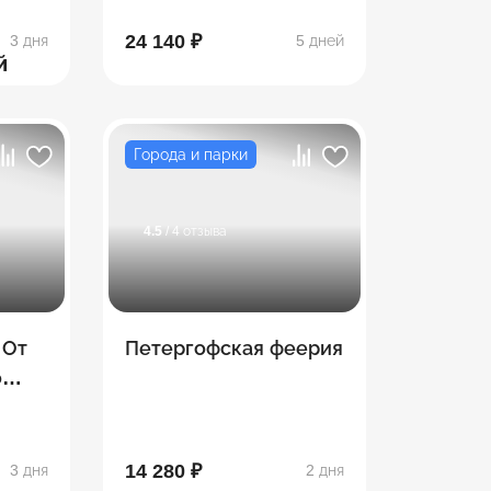
24 140 ₽
3 дня
5 дней
й
Города и парки
4.5
/ 4 отзыва
 От
Петергофская феерия
о
14 280 ₽
3 дня
2 дня