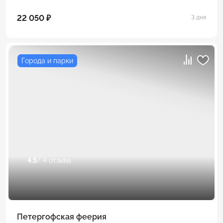
22 050 ₽
3 дня
Города и парки
4.5
/ 4 отзыва
Петергофская феерия