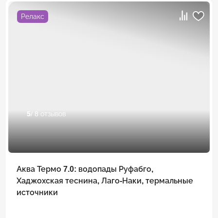
Релакс
5
/ 8 отзывов
Аква Термо 7.0: водопады Руфабго,
Хаджохская теснина, Лаго-Наки, термальные
источники