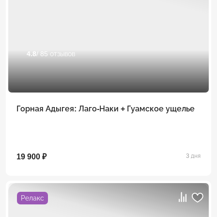
4.8
/ 85 отзывов
Горная Адыгея: Лаго-Наки + Гуамское ущелье
19 900 ₽
3 дня
Релакс