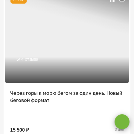
5
/ 4 отзыва
Через горы к морю бегом за один день. Новый
Оставаясь на сайте, вы даете
согласие на обработку cookie и
беговой формат
персональных данных
.
Принимаю
15 500 ₽
3 дня