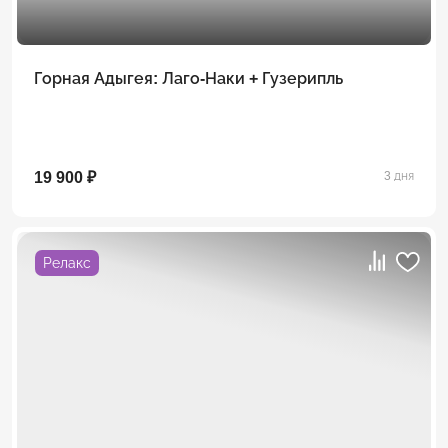
Горная Адыгея: Лаго-Наки + Гузерипль
19 900 ₽
3 дня
Релакс