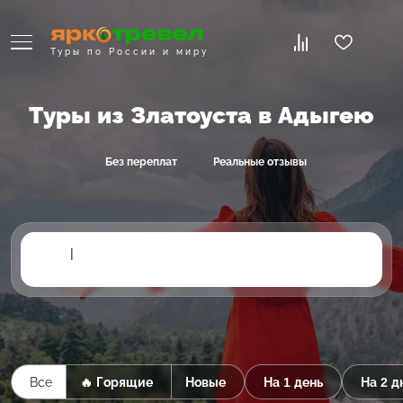
Туры по России и миру
Туры из Златоуста в Адыгею
Без переплат
Реальные отзывы
|
Все
🔥 Горящие
Новые
На 1 день
На 2 д