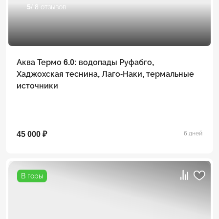
5
/ 8 отзывов
Аква Термо 6.0: водопады Руфабго,
Хаджохская теснина, Лаго-Наки, термальные
источники
45 000 ₽
6 дней
В горы