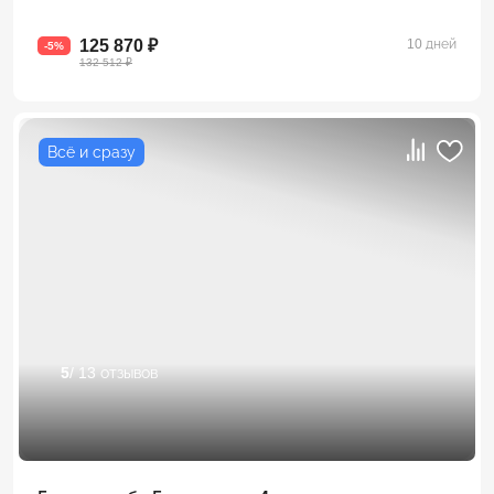
125 870 ₽
10 дней
-5%
132 512 ₽
Всё и сразу
5
/ 13 отзывов