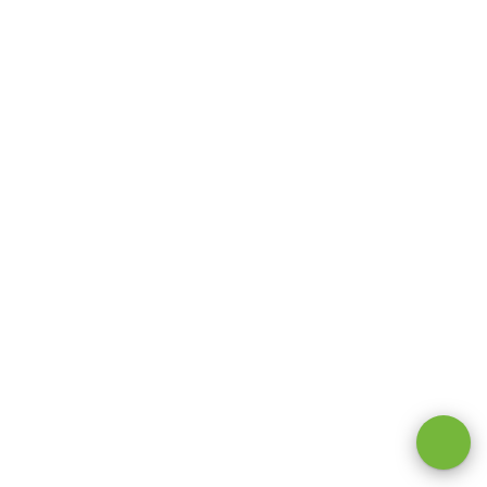
Оставаясь на сайте, вы даете
согласие на обработку cookie и
персональных данных
.
Принимаю