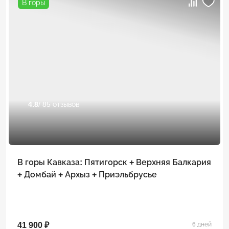
В горы
4.8
/ 85 отзывов
В горы Кавказа: Пятигорск + Верхняя Балкария
+ Домбай + Архыз + Приэльбрусье
41 900 ₽
6 дней