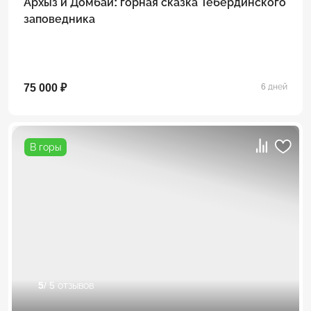
Архыз и Домбай: горная сказка Тебердинского
заповедника
75 000 ₽
6 дней
В горы
5
/ 5 отзывов