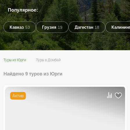
Популярное:
Кавказ
53
Грузия
19
Дагестан
18
Калининг
Туры из Юрги
Туры в Домбай
Найдено 9 туров из Юрги
Актив