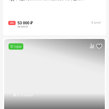
53 000 ₽
6 дней
-8%
58 000 ₽
В горы
5
/ 5 отзывов