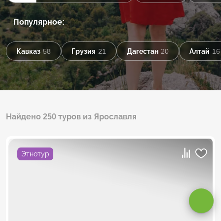
Популярное:
Кавказ
58
Грузия
21
Дагестан
20
Алтай
16
Найдено 250 туров из Ярославля
Этнотур
Оставаясь на сайте, вы даете
согласие на обработку cookie и
персональных данных
.
Принимаю