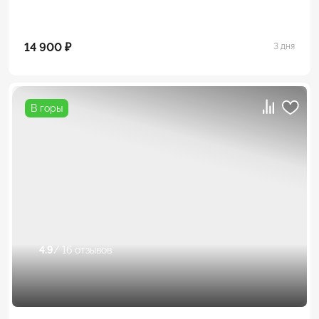
14 900 ₽
3 дня
В горы
4.9
/ 16 отзывов