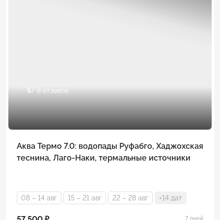
5
/ 8 отзывов
Аква Термо 7.0: водопады Руфабго, Хаджохская
теснина, Лаго-Наки, термальные источники
08 – 14 авг
15 – 21 авг
22 – 28 авг
+14 дат
57 500 ₽
7 дней