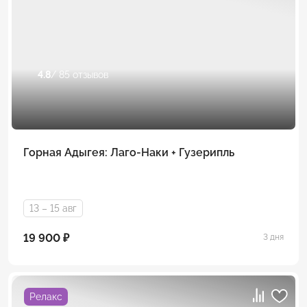
4.8
/ 85 отзывов
Горная Адыгея: Лаго-Наки + Гузерипль
13 – 15 авг
19 900 ₽
3 дня
Релакс