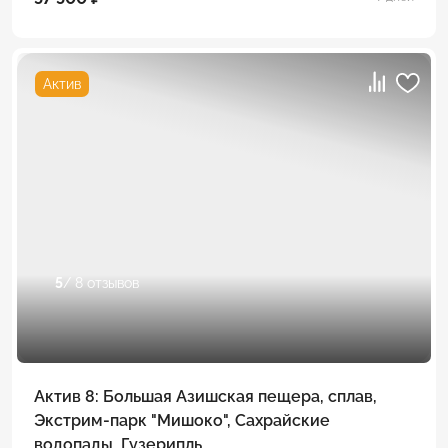
Актив
5
/ 8 отзывов
Актив 8: Большая Азишская пещера, сплав,
Экстрим-парк "Мишоко", Сахрайские
водопады, Гузерипль