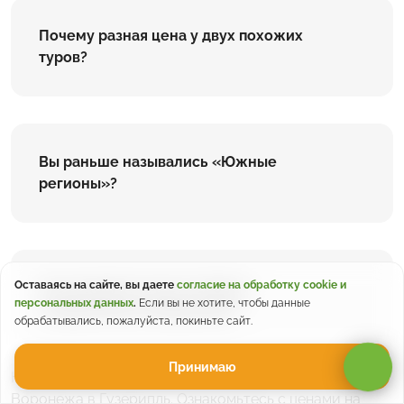
Почему разная цена у двух похожих
туров?
Вы раньше назывались «Южные
регионы»?
Оставаясь на сайте, вы даете
согласие на обработку cookie и
Где находится место сбора и
персональных данных
.
Если вы не хотите, чтобы данные
отправления из Воронежа?
обрабатывались, пожалуйста, покиньте сайт.
Принимаю
На странице представлены экскурсионные туры из
Воронежа в Гузерипль. Ознакомьтесь с ценами на