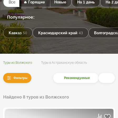
Все
🔥 Горящие
Новые
На 1 день
На 2 д
Популярное:
Кавказ
50
Краснодарский край
43
Волгоградск
Туры из Волжского
Туры в Астраханскую область
Фильтры
Рекомендуемые
Найдено 8 туров из Волжского