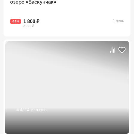
озеро «Баскунчак»
1 800 ₽
1 день
-33%
2 700 ₽
4.4
/ 14 отзывов