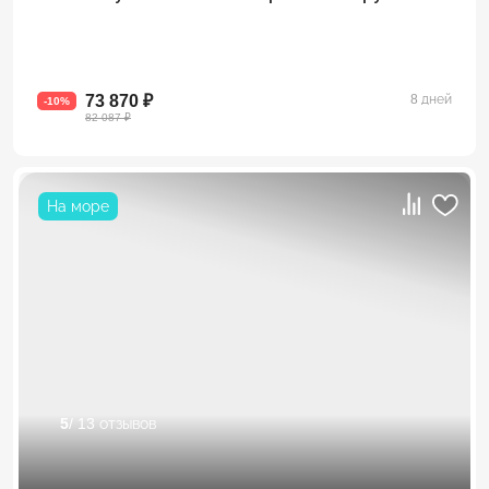
73 870 ₽
8 дней
-10%
82 087 ₽
На море
5
/ 13 отзывов