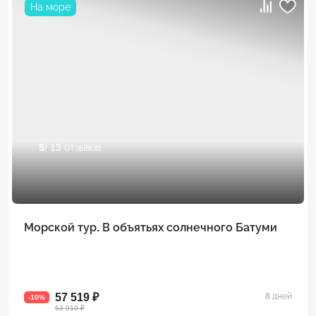
На море
5
/ 13 отзывов
Морской тур. В объятьях солнечного Батуми
57 519 ₽
8 дней
-10%
63 910 ₽