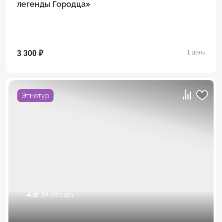
легенды Городца»
3 300 ₽
1 день
Этнотур
4.9
/ 34 отзыва