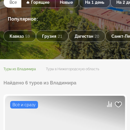
Все
🔥 Горящие
Новые
На 1 день
На 2 д
Популярное:
Кавказ
59
Грузия
21
Дагестан
20
Санкт-Пе
Туры из Владимира
Туры в Нижегородскую область
Найдено 6 туров из Владимира
Всё и сразу