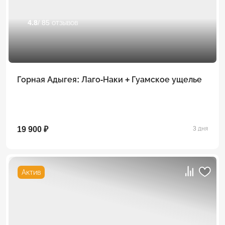
4.8
/ 85 отзывов
Горная Адыгея: Лаго-Наки + Гуамское ущелье
19 900 ₽
3 дня
Актив