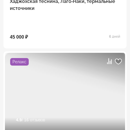
Хаджохская теснина, Лаго-Наки, термальные
источники
45 000 ₽
6 дней
Релакс
4.9
/ 16 отзывов