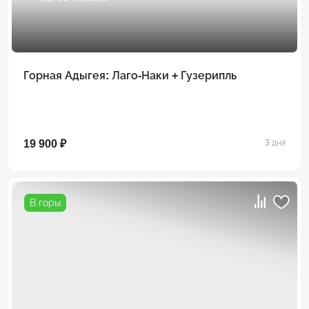
Горная Адыгея: Лаго-Наки + Гузерипль
19 900 ₽
3 дня
В горы