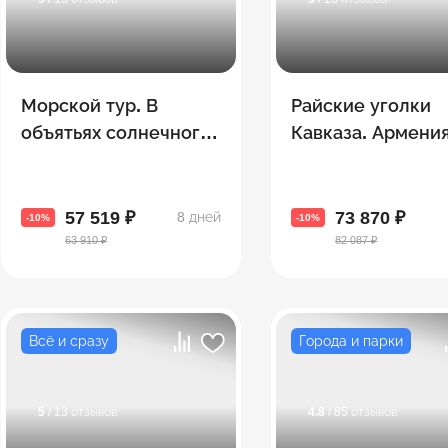
Морской тур. В
Райские уголки
объятьях солнечного
Кавказа. Армения 
Батуми
Грузия
57 519 ₽
73 870 ₽
8 дней
-10%
-10%
63 910 ₽
82 087 ₽
Всё и сразу
Города и парки
5
/ 13 отзывов
4.8
/ 85 отзывов