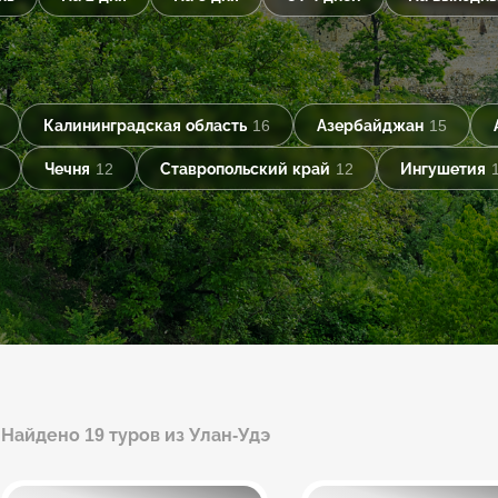
Калининградская область
16
Азербайджан
15
Чечня
12
Ставропольский край
12
Ингушетия
Найдено 19 туров из Улан-Удэ