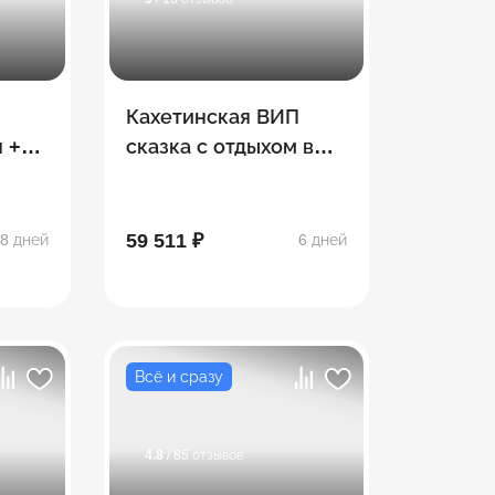
Кахетинская ВИП
+
сказка с отдыхом в
загородном гольф
-комплексе 5***
59 511 ₽
8 дней
6 дней
Всё и сразу
4.8
/ 85 отзывов