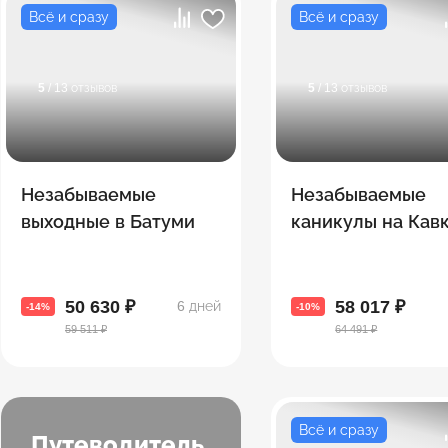
Всё и сразу
Всё и сразу
5
/ 13 отзывов
5
/ 13 отзывов
Незабываемые
Незабываемые
выходные в Батуми
каникулы на Кавк
Армения + Грузи
50 630 ₽
58 017 ₽
6 дней
-14%
-10%
59 511 ₽
64 491 ₽
Всё и сразу
Путеводитель