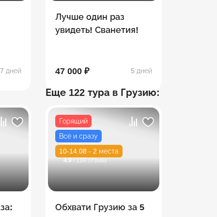
Лучше один раз
увидеть! Сванетия!
етия
47 000 ₽
7 дней
5 дней
Еще 122 тура в Грузию:
Горящий
Всё и сразу
10-14.08 - 2 места
4.9
/ 134 отзыва
за:
Обхвати Грузию за 5