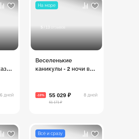
На море
5
/ 13 отзывов
Веселенькие
азе.
каникулы - 2 ночи в
я
Тбилиси и 5 в Батуми
(экскурсии + море)
55 029 ₽
6 дней
8 дней
-10%
61 171 ₽
Всё и сразу