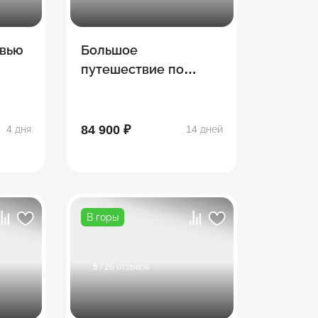
овью
Большое
путешествие по
Грузии с отдыхом на
море
84 900 ₽
4 дня
14 дней
В горы
5
/ 26 отзывов