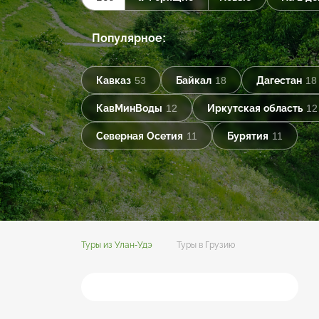
Популярное:
Кавказ
53
Байкал
18
Дагестан
18
КавМинВоды
12
Иркутская область
12
Северная Осетия
11
Бурятия
11
Туры из Улан-Удэ
Туры в Грузию