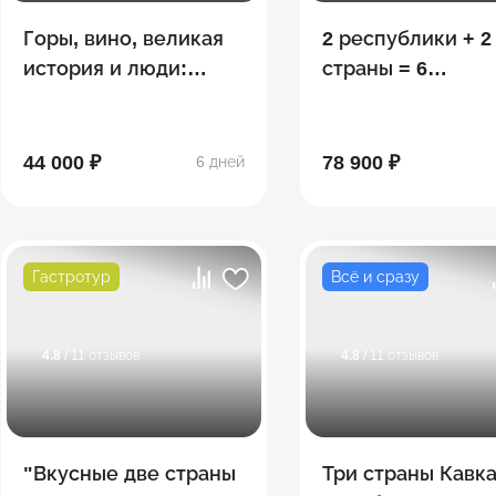
Горы, вино, великая
2 республики + 2
история и люди:
страны = 6
яркая Грузия!
потрясающих
открытий: Ингуш
- Осетия - Грузия
44 000 ₽
78 900 ₽
6 дней
Гастротур
Всё и сразу
4.8
/ 11 отзывов
4.8
/ 11 отзывов
"Вкусные две страны
Три страны Кавка