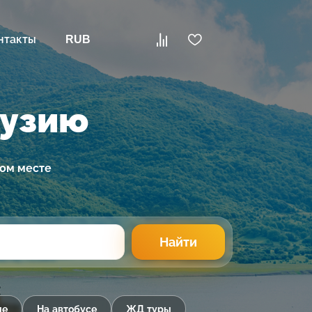
нтакты
RUB
рузию
ном месте
Найти
ые
На автобусе
ЖД туры