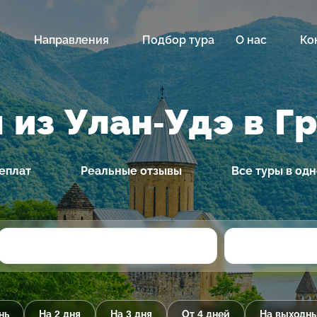
а
Направления
Подбор тура
О нас
Ко
 из Улан-Удэ в Г
еплат
Реальные отзывы
Все туры в од
нь
На 2 дня
На 3 дня
От 4 дней
На выходн