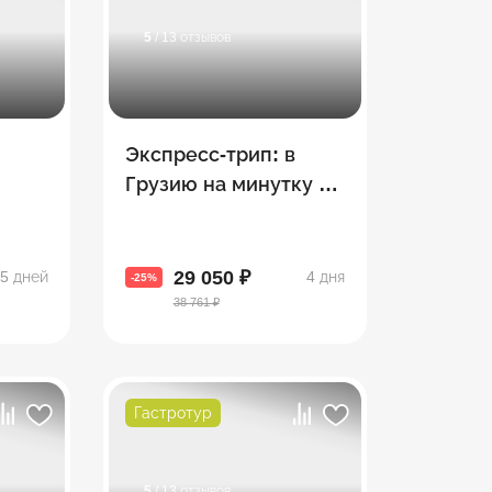
5
/ 13 отзывов
Экспресс-трип: в
Грузию на минутку –
ии в
3 топовых экскурсии
вии
за 4 дня
29 050 ₽
5 дней
4 дня
-25%
38 761 ₽
Гастротур
5
/ 13 отзывов