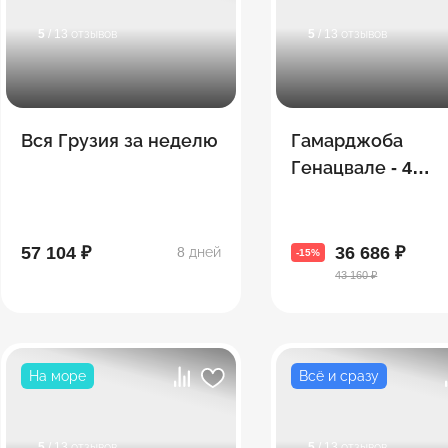
5
/ 13 отзывов
5
/ 13 отзывов
Вся Грузия за неделю
Гамарджоба
Генацвале - 4
топовые экскурс
одном путешест
57 104 ₽
36 686 ₽
8 дней
-15%
43 160 ₽
На море
Всё и сразу
5
/ 13 отзывов
5
/ 13 отзывов