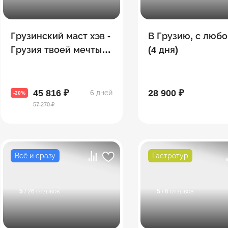
Грузинский маст хэв -
В Грузию, с люб
Грузия твоей мечты! 8
(4 дня)
топовых городов за 5
дней!
45 816 ₽
28 900 ₽
6 дней
-20%
57 270 ₽
Всё и сразу
Гастротур
5
/ 26 отзывов
5
/ 6 отзывов