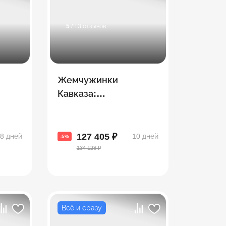
5
/ 13 отзывов
Жемчужинки
Кавказа:
ут
Азербайджан +
зии и
Грузия + Армения
127 405 ₽
8 дней
10 дней
-5%
134 128 ₽
Всё и сразу