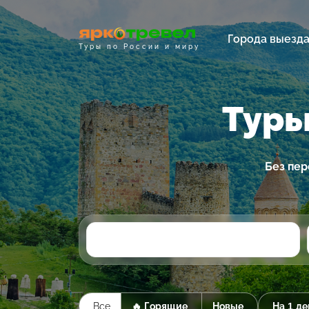
Города выезд
Туры по России и миру
Туры
Без пер
Все
🔥 Горящие
Новые
На 1 де