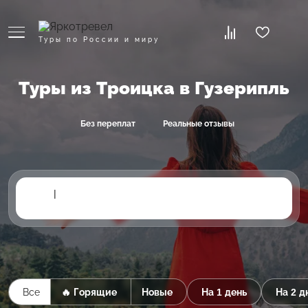
Туры по России и миру
Туры из Троицка в Гузерипль
Без переплат
Реальные отзывы
|
Все
🔥 Горящие
Новые
На 1 день
На 2 д