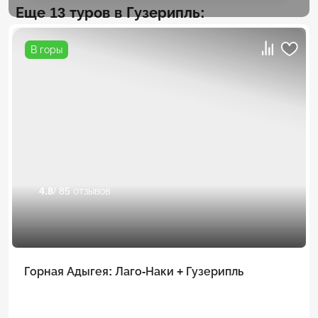
Еще 13 туров в Гузерипль:
В горы
4.8
/ 85 отзывов
Горная Адыгея: Лаго-Наки + Гузерипль