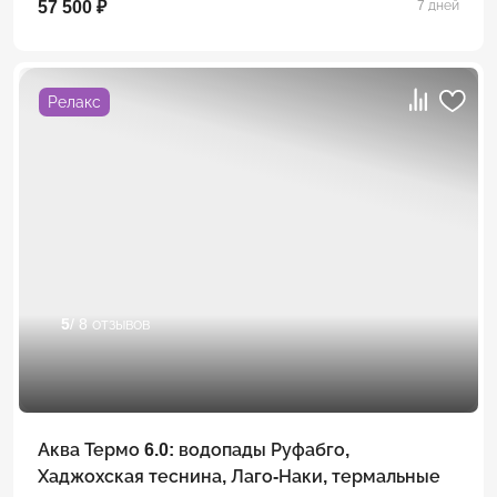
57 500 ₽
7 дней
Релакс
5
/ 8 отзывов
Аква Термо 6.0: водопады Руфабго,
Хаджохская теснина, Лаго-Наки, термальные