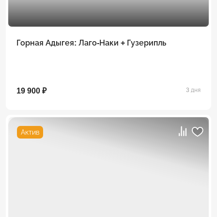
Горная Адыгея: Лаго-Наки + Гузерипль
19 900 ₽
3 дня
Актив