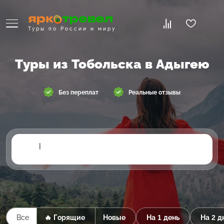
Туры по России и миру
Туры из Тобольска в Адыгею
Без переплат
Реальные отзывы
|
Все
🔥 Горящие
Новые
На 1 день
На 2 д