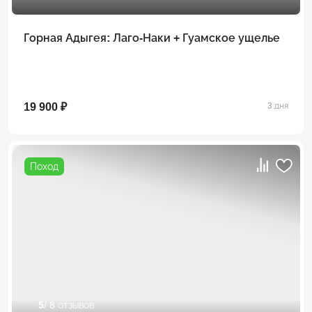
Горная Адыгея: Лаго-Наки + Гуамское ущелье
19 900 ₽
3 дня
Поход
5
/ 8 отзывов