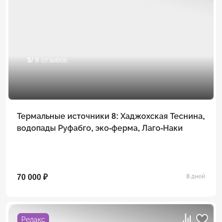
5
/ 8 отзывов
Термальные источники 8: Хаджохская Теснина,
водопады Руфабго, эко-ферма, Лаго-Наки
70 000 ₽
8 дней
Релакс