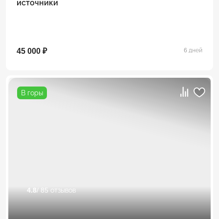
источники
45 000 ₽
6 дней
В горы
4.8
/ 85 отзывов