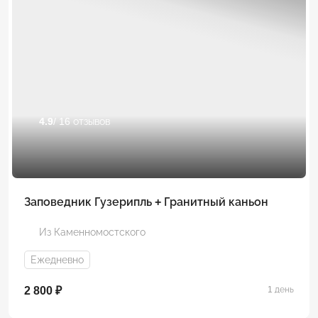
4.9
/ 16 отзывов
Заповедник Гузерипль + Гранитный каньон
Из Каменномостского
Ежедневно
2 800 ₽
1 день