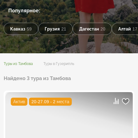
Популярное:
Кавказ
59
Грузия
21
Дагестан
20
Алтай
17
Туры из Тамбова
Туры в Гузерипль
Найдено 3 тура из Тамбова
Актив
20-27.09 - 2 места