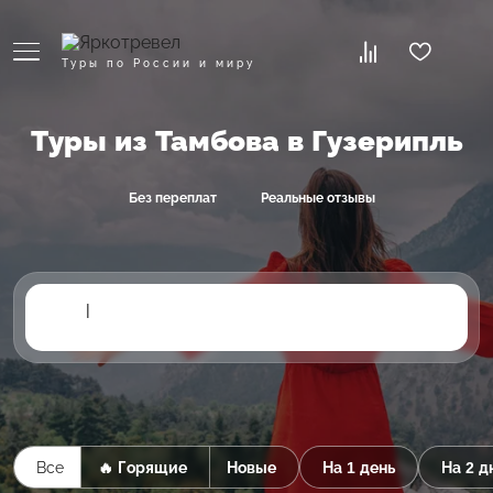
Туры по России и миру
Туры из Тамбова в Гузерипль
Без переплат
Реальные отзывы
|
Все
🔥 Горящие
Новые
На 1 день
На 2 д