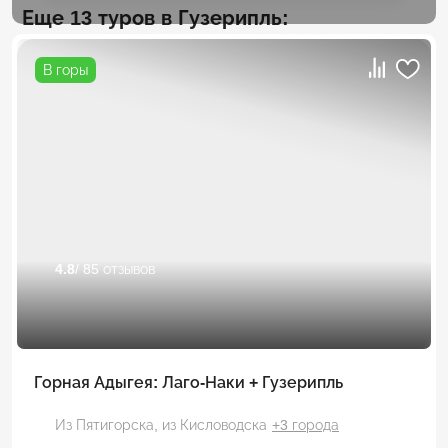
Еще 13 туров в Гузерипль:
В горы
4.8
/ 85 отзывов
Горная Адыгея: Лаго-Наки + Гузерипль
Из Пятигорска,
из Кисловодска
+3 города