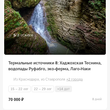
5
/ 8 отзывов
Термальные источники 8: Хаджохская Теснина,
водопады Руфабго, эко-ферма, Лаго-Наки
Из Краснодара,
из Ставрополя
+2 города
15 – 22 авг
22 – 29 авг
+14 дат
70 000 ₽
8 дней