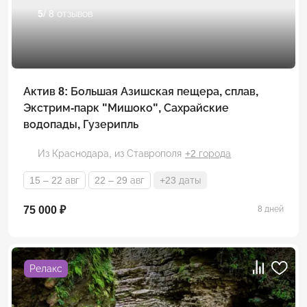
5
/ 8 отзывов
Актив 8: Большая Азишская пещера, сплав,
Экстрим-парк "Мишоко", Сахрайские
водопады, Гузерипль
Из Краснодара,
из Ставрополя
+2 города
15 – 22 авг
22 – 29 авг
+23 даты
75 000 ₽
8 дней
Релакс