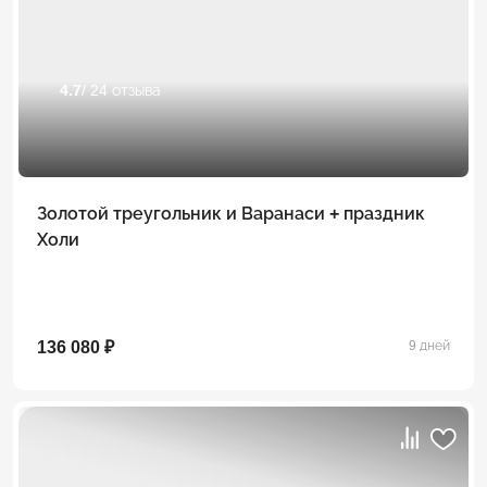
4.7
/ 24 отзыва
Золотой треугольник и Варанаси + праздник
Холи
136 080 ₽
9 дней