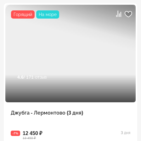
Горящий
На море
4.6
/ 171 отзыв
Джубга - Лермонтово (3 дня)
12 450 ₽
3 дня
-7%
13 450 ₽