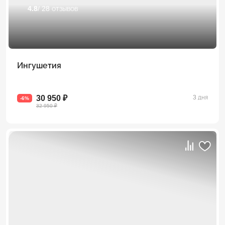
4.8
/ 28 отзывов
Ингушетия
30 950 ₽
3 дня
-6%
32 950 ₽