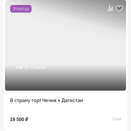
Этнотур
4.8
/ 28 отзывов
В страну гор! Чечня + Дагестан
19 500 ₽
3 дня