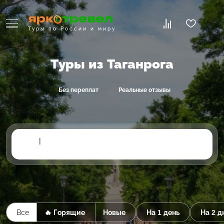
Туры по России и миру
Туры из Таганрога
Без переплат
Реальные отзывы
|
Все
🔥 Горящие
Новые
На 1 день
На 2 д