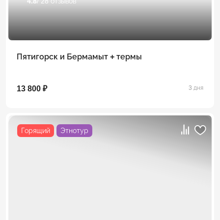
4.8
/ 28 отзывов
Пятигорск и Бермамыт + термы
13 800 ₽
3 дня
Горящий
Этнотур