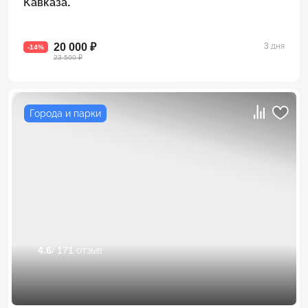
Кавказа.
20 000 ₽
3 дня
-14%
23 500 ₽
Города и парки
4.6
/ 171 отзыв