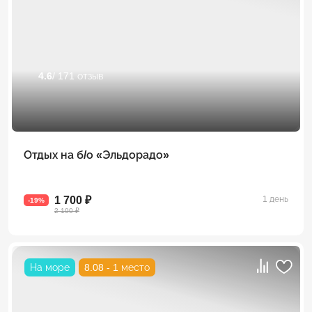
4.6
/ 171 отзыв
Отдых на б/о «Эльдорадо»
1 700 ₽
1 день
-19%
2 100 ₽
На море
8.08 - 1 место