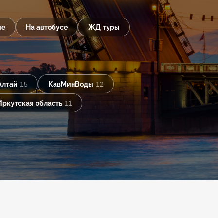
ые
На автобусе
ЖД туры
Алтай
15
КавМинВоды
12
Иркутская область
11