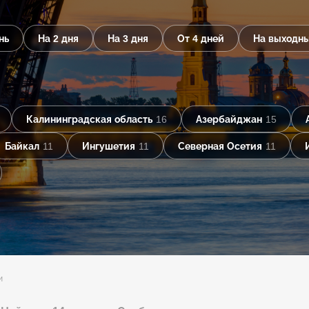
нь
На 2 дня
На 3 дня
От 4 дней
На выходн
Калининградская область
16
Азербайджан
15
Байкал
11
Ингушетия
11
Северная Осетия
11
и