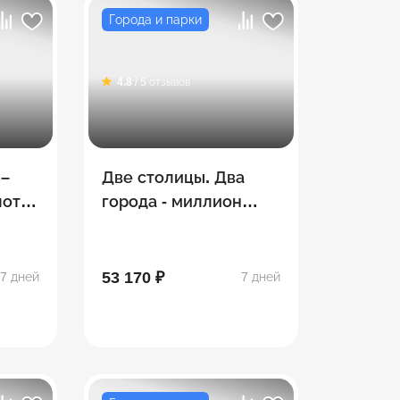
Города и парки
4.8
/ 5 отзывов
 –
Две столицы. Два
лотая
города - миллион
впечатлений! Москва
- Санкт-Петербург
53 170 ₽
7 дней
7 дней