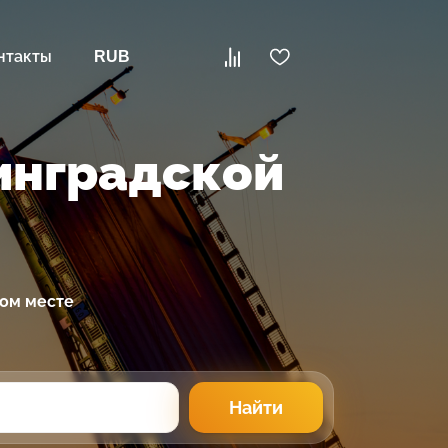
нтакты
RUB
инградской
ном месте
Найти