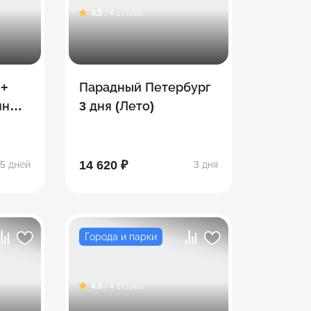
4.5
/ 4 отзыва
 +
Парадный Петербург
нный
3 дня (Лето)
14 620 ₽
5 дней
3 дня
Города и парки
4.5
/ 4 отзыва