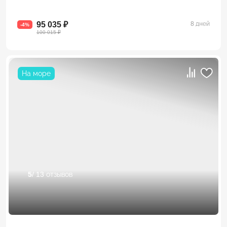
95 035 ₽
8 дней
-4%
100 015 ₽
На море
5
/ 13 отзывов