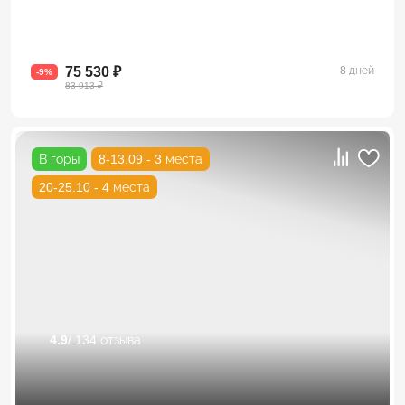
75 530 ₽
8 дней
-9%
83 913 ₽
В горы
8-13.09 - 3 места
20-25.10 - 4 места
4.9
/ 134 отзыва