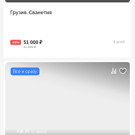
Грузия. Сванетия
51 000 ₽
6 дней
-10%
57 000 ₽
Всё и сразу
4.8
/ 85 отзывов