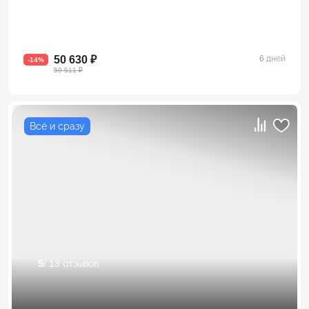
50 630 ₽
6 дней
-14%
59 511 ₽
Всё и сразу
5
/ 13 отзывов