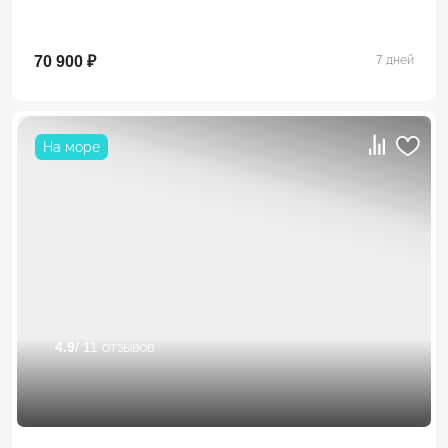
70 900 ₽
7 дней
На море
4.9
/ 11 отзывов