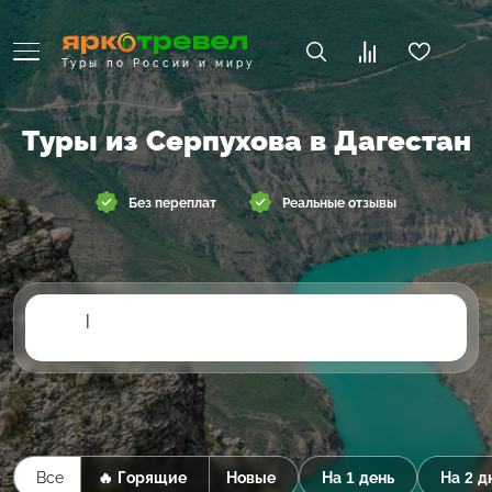
Туры по России и миру
Туры из Серпухова в Дагестан
Без переплат
Реальные отзывы
|
Все
🔥 Горящие
Новые
На 1 день
На 2 д