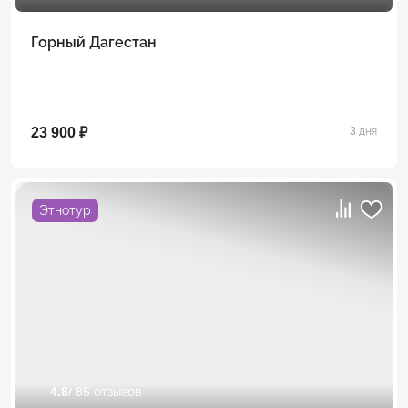
Горный Дагестан
23 900 ₽
3 дня
Этнотур
4.8
/ 85 отзывов