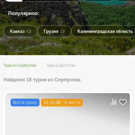
Популярное:
Кавказ
53
Грузия
19
Калининградская область
Туры из Серпухова
Туры в Дагестан
Найдено 18 туров из Серпухова
Всё и сразу
15-21.08 - 3 места