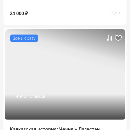
24 000 ₽
3 дня
Всё и сразу
4.9
/ 14 отзывов
Кавказская история: Чечня + Дагестан