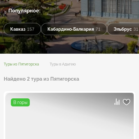
Популярное:
Кавказ
157
Кабардино-Балкария
71
Эльбрус
31
Туры из Пятигорска
Туры в Адыгею
Найдено 2 тура из Пятигорска
В горы