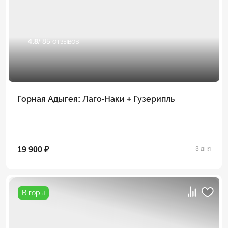
4.8
/ 85 отзывов
Горная Адыгея: Лаго-Наки + Гузерипль
19 900 ₽
3 дня
В горы