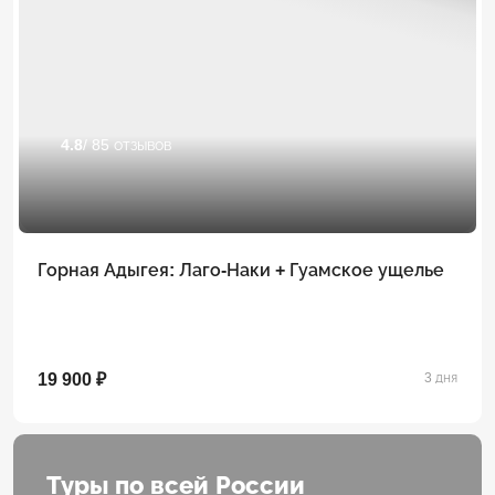
4.8
/ 85 отзывов
Горная Адыгея: Лаго-Наки + Гуамское ущелье
19 900 ₽
3 дня
Туры по всей России