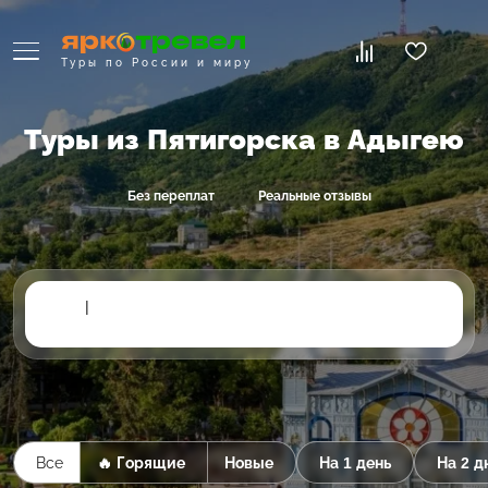
Туры по России и миру
Туры из Пятигорска в Адыгею
Без переплат
Реальные отзывы
|
Все
🔥 Горящие
Новые
На 1 день
На 2 д