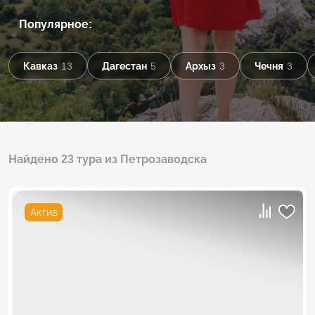
Популярное:
Кавказ
13
Дагестан
5
Архыз
3
Чечня
3
Найдено 23 тура из Петрозаводска
Актив