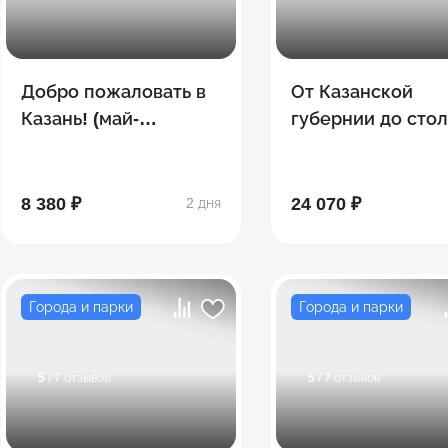
Добро пожаловать в
От Казанской
Казань! (май-
губернии до сто
сентябрь)
волжских градов
(май-сентябрь)
8 380 ₽
24 070 ₽
2 дня
Города и парки
Города и парки
5
/ 7 отзывов
5
/ 7 отзывов