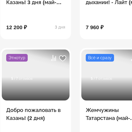
Казань! 3 дня (май-
дыхании! - Лайт (
сентябрь)
сентябрь)
12 200 ₽
7 960 ₽
3 дня
Этнотур
Всё и сразу
5
/ 7 отзывов
5
/ 7 отзывов
Добро пожаловать в
Жемчужины
Казань! (2 дня)
Татарстана (май-
сентябрь)