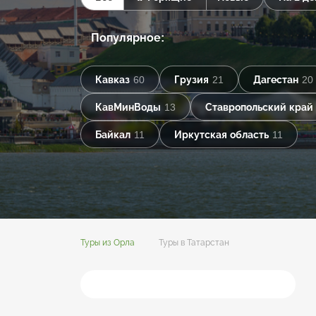
Популярное:
Кавказ
60
Грузия
21
Дагестан
20
КавМинВоды
13
Ставропольский край
Байкал
11
Иркутская область
11
Туры из Орла
Туры в Татарстан