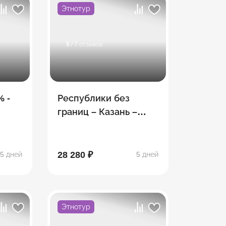
Этнотур
5
/ 7 отзывов
% -
Республики без
границ – Казань –
й)
Чебоксары – Йошкар-
Ола
28 280 ₽
5 дней
5 дней
Этнотур