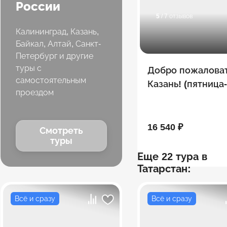
России
5
/ 7 отзывов
Калининград, Казань,
Байкал, Алтай, Санкт-
Петербург и другие
туры с
Добро пожаловат
самостоятельным
Казань! (пятница
проездом
воскресенье)
16 540 ₽
Смотреть
туры
Еще 22 тура в
Татарстан:
Всё и сразу
Всё и сразу