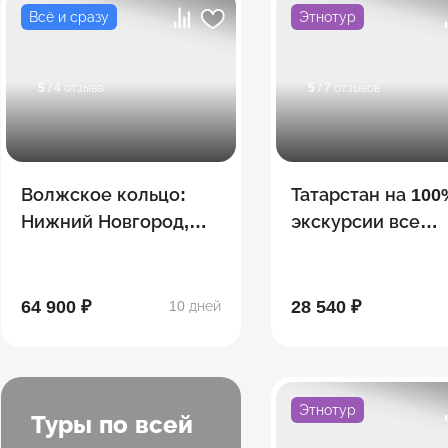
Всё и сразу
Этнотур
5
/ 4 отзыва
5
/ 7 отзывов
Волжское кольцо:
Татарстан на 100
Нижний Новгород,
экскурсии все
Йошкар-Ола, Казань,
включено! (5 дне
Самара, Чебоксары
64 900 ₽
28 540 ₽
10 дней
Этнотур
Туры по всей