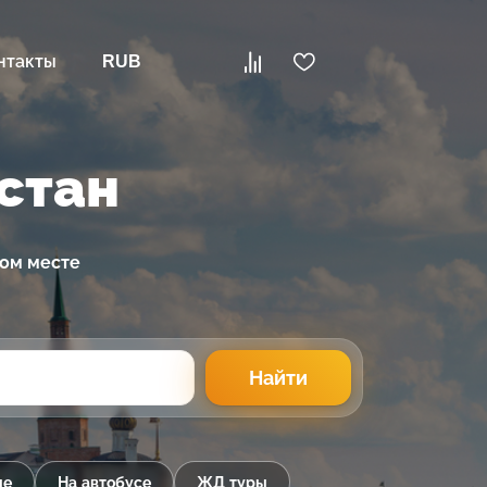
нтакты
RUB
стан
ном месте
Найти
ые
На автобусе
ЖД туры