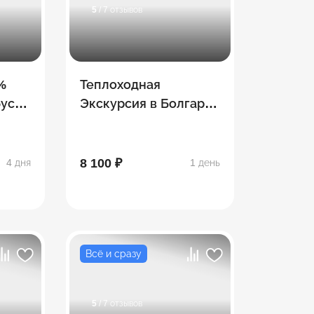
5
/ 7 отзывов
%
Теплоходная
бус
Экскурсия в Болгар
на «Метеор» из
Казани — по Волге
8 100 ₽
4 дня
1 день
Всё и сразу
5
/ 7 отзывов