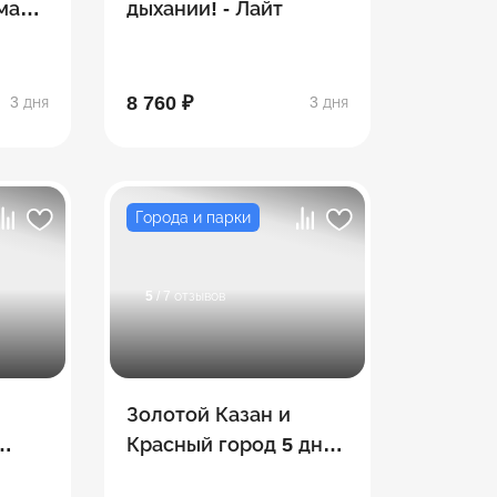
май-
дыхании! - Лайт
8 760 ₽
3 дня
3 дня
Города и парки
5
/ 7 отзывов
Золотой Казан и
Красный город 5 дней
(май-сентябрь)