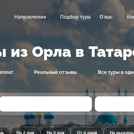
а
Направления
Подбор тура
О нас
Ко
ы из Орла в Татар
еплат
Реальные отзывы
Все туры в од
нь
На 2 дня
На 3 дня
От 4 дней
На выходн