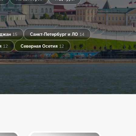
йджан
15
Санкт-Петербург и ЛО
14
я
12
Северная Осетия
12