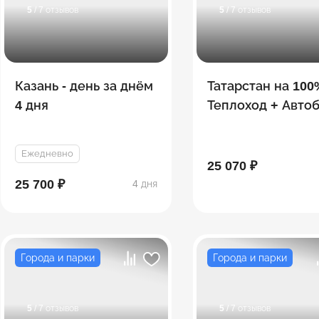
5
/ 7 отзывов
5
/ 7 отзывов
Казань - день за днём
Татарстан на 100
4 дня
Теплоход + Авто
(экскурсии всё
включено!)
Ежедневно
25 070 ₽
25 700 ₽
4 дня
Города и парки
Города и парки
5
/ 7 отзывов
5
/ 7 отзывов