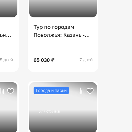
Тур по городам
льных
Поволжья: Казань -
Болгар - Йошкар-Ола
– Чебоксары –
Городец - Нижний
65 030 ₽
5 дней
7 дней
Новгород
Города и парки
5
/ 7 отзывов