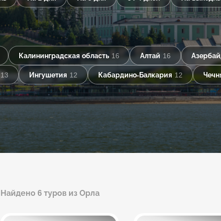
Калининградская область
16
Алтай
16
Азерба
13
Ингушетия
12
Кабардино-Балкария
12
Чечн
Найдено 6 туров из Орла