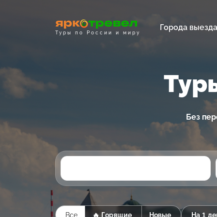
Города выезд
Туры по России и миру
Тур
Без пер
Все
🔥 Горящие
Новые
На 1 де