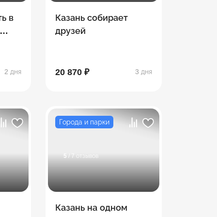
ь в
Казань собирает
друзей
20 870 ₽
2 дня
3 дня
Города и парки
5
/ 7 отзывов
Казань на одном