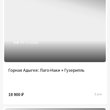
4.8
/ 85 отзывов
Горная Адыгея: Лаго-Наки + Гузерипль
19 900 ₽
3 дня