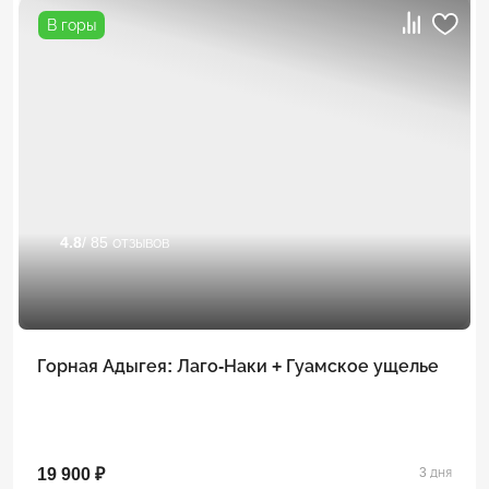
В горы
4.8
/ 85 отзывов
Горная Адыгея: Лаго-Наки + Гуамское ущелье
19 900 ₽
3 дня