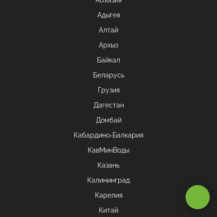
Адыгея
Алтай
Архыз
Байкал
Беларусь
Грузия
Дагестан
Домбай
Кабардино-Балкария
КавМинВоды
Оставаясь на сайте, вы даете
согласие на обработку cookie и
Казань
персональных данных
.
Калининград
Карелия
Принимаю
Китай