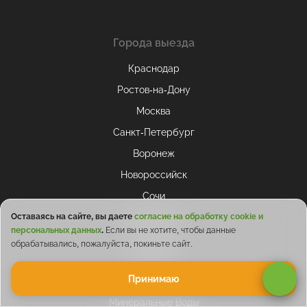
Города выезда
Краснодар
Ростов-на-Дону
Москва
Санкт-Петербург
Воронеж
Новороссийск
Сочи
Владикавказ
Оставаясь на сайте, вы даете
согласие на обработку cookie и
персональных данных
.
Если вы не хотите, чтобы данные
Ставрополь
обрабатывались, пожалуйста, покиньте сайт.
Пятигорск
Принимаю
Кисловодск
Минеральные Воды