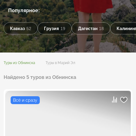
Популярное:
Кавказ
52
Грузия
19
Дагестан
18
Калининг
Туры из Обнинска
Туры в Марий Эл
Найдено 5 туров из Обнинска
Всё и сразу