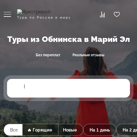
Туры по России и миру
Туры из Обнинска в Марий Эл
Без переплат
Реальные отзывы
|
Все
🔥 Горящие
Новые
На 1 день
На 2 д